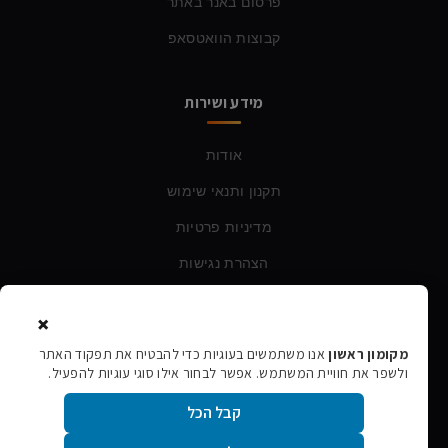
פרסום באנר באתר
קבוצות הוואטסאפ
מידע ושירות
אודות
תקנון ותנאי שימוש
מדיניות פרטיות
הצהרת נגישות
×
צרו קשר
מקומון ראשון
אנו משתמשים בעוגיות כדי להבטיח את תפקוד האתר
ולשפר את חוויית המשתמש. אפשר לבחור אילו סוגי עוגיות להפעיל.
טלפון:
054-760-6388
קבל הכל
אימייל:
rishon106@gmail.com