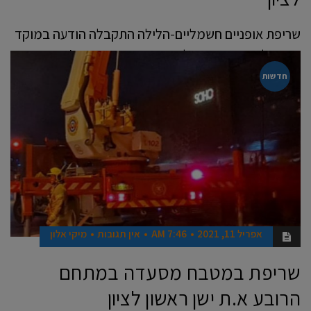
שריפת אופניים חשמליים-הלילה התקבלה הודעה במוקד
102 של מחוז מרכז, על שריפה במרפסת ברח' הסתוונית
בראשון לציון. לוחמי האש הגיעו
חדשות
קרא עוד ←
אפריל 11, 2021
7:46 AM
אין תגובות
מיקי אלון
שריפת במטבח מסעדה במתחם
הרובע א.ת ישן ראשון לציון