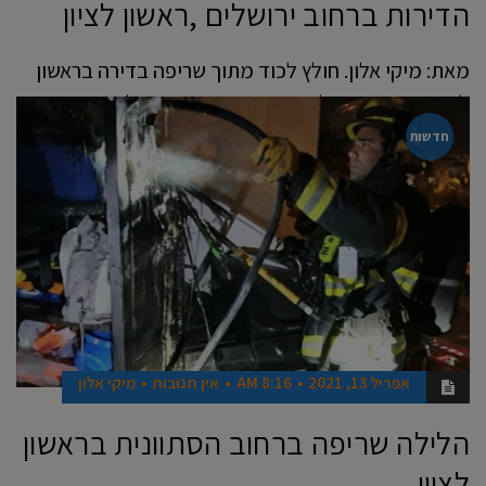
הדירות ברחוב ירושלים ,ראשון לציון
מאת: מיקי אלון. חולץ לכוד מתוך שריפה בדירה בראשון
לציון. אמש התקבלה הודעה במוקד 102 של מחוז מרכז
על שריפה
חדשות
קרא עוד ←
אפריל 13, 2021
8:16 AM
אין תגובות
מיקי אלון
הלילה שריפה ברחוב הסתוונית בראשון
לציון