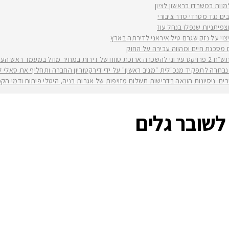
למוות במשרדו בראשון לציון
ים נגד מטרדי סדר ציבורי
וי על נזק שגרם טיל איראני לדירתה בארץ
ים מסכנת חיים ומהווה עבירה על החוק
יה רז קינסטליך
חרה לתפקיד מנכ"לית "מניב ראשון" על ידי דירקטוריון החברה ותחליף את סאלי לוי שפורשת ל
ירים: ניסיונות הונאה בדרישות תשלום מזויפות של אגרות בניה, היטלי פיתוח ודמי ה
לשובר גלים