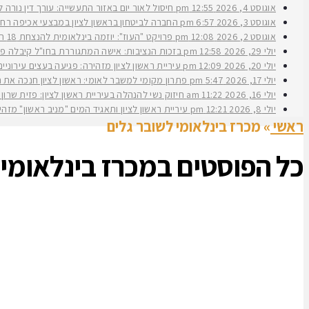
אוגוסט 4, 2026
12:55 pm
חיסול לאור יום באזור התעשייה: עורך דין נורה 
אוגוסט 3, 2026
6:57 pm
החברה לביטחון בראשון לציון במבצעי אכיפה רחב
אוגוסט 2, 2026
12:08 pm
פרויקט "העוז": יוזמה בינלאומית להנצחת 18 תצפיתניות שנפלו בנחל עוז
יולי 29, 2026
12:58 pm
בזכות הנציבות: אישה המתגוררת בחו"ל קיבלה פיצ
יולי 20, 2026
12:09 pm
עיריית ראשון לציון מזהירה: פגיעה בעצים עירוני
יולי 17, 2026
5:47 pm
פתרון מקומי למשבר לאומי: ראשון לציון חנכה את תש״ח 2 פרויקט עירוני להשכרה ארוכת טווח של דירות במחיר מוזל במעמד ראש העירי
יולי 16, 2026
11:22 am
חיזוק נשי להנהלה בעיריית ראשון לציון: פזית שרון נב
יולי 8, 2026
12:21 pm
עיריית ראשון לציון ותאגיד המים "מניב ראשון" מזה
ראשי
»
מכרז בינלאומי לשובר גלים
כל הפוסטים ב
מכרז בינלאומי 