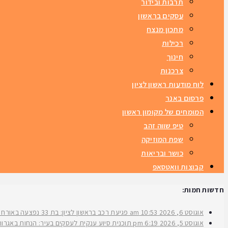
תרבות ובידור
עסקים בראשון
מתכון מנצח
רכילות
חינוך
צרכנות
לוח מודעות ראשון לציון
פרסום באנר
המומחים של מקומון ראשון
טיפ שווה זהב
שפת המוזיקה
כושר ובריאות
קבוצות וואטסאפ
חדשות חמות:
אוגוסט 6, 2026
10:53 am
פגיעת רכב בראשון לציון: בת 33 נפצעה באורח בינוני ברחוב ירושלים
אוגוסט 5, 2026
6:19 pm
תוכנית סיוע ענקית לעסקים בעיר: הנחות באגרות 