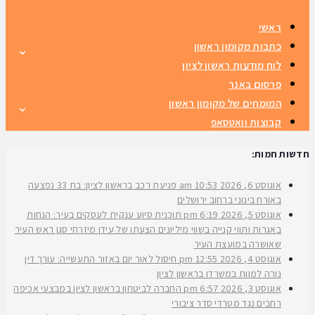
ראשי
כתבות מקומון ראשון
לוח מודעות ראשון לציון
פרסום באנר
המומחים של מקומון ראשון
קבוצות וואטסאפ
חדשות חמות:
אוגוסט 6, 2026
10:53 am
פגיעת רכב בראשון לציון: בת 33 נפצעה
באורח בינוני ברחוב ירושלים
אוגוסט 5, 2026
6:19 pm
תוכנית סיוע ענקית לעסקים בעיר: הנחות
באגרות ותווי קנייה בשווי מיליונים הצעתו של עידן מיזרחי סגן ראש העיר
שאושרה במועצת העיר
אוגוסט 4, 2026
12:55 pm
חיסול לאור יום באזור התעשייה: עורך דין
נורה למוות במשרדו בראשון לציון
אוגוסט 3, 2026
6:57 pm
החברה לביטחון בראשון לציון במבצעי אכיפה
רחבים נגד מטרדי סדר ציבורי