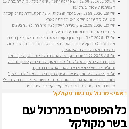
אוגוסט 2, 2026
12:08 pm
פרויקט "העוז": יוזמה בינלאומית להנצחת 18
תצפיתניות שנפלו בנחל עוז
יולי 29, 2026
12:58 pm
בזכות הנציבות: אישה המתגוררת בחו"ל קיבלה
פיצוי על נזק שגרם טיל איראני לדירתה בארץ
יולי 20, 2026
12:09 pm
עיריית ראשון לציון מזהירה: פגיעה בעצים
עירוניים מסכנת חיים ומהווה עבירה על החוק
יולי 17, 2026
5:47 pm
פתרון מקומי למשבר לאומי: ראשון לציון חנכה
את תש״ח 2 פרויקט עירוני להשכרה ארוכת טווח של דירות במחיר מוזל
במעמד ראש העירייה רז קינסטליך
יולי 16, 2026
11:22 am
חיזוק נשי להנהלה בעיריית ראשון לציון: פזית
שרון נבחרה לתפקיד מנכ"לית "מניב ראשון" על ידי דירקטוריון החברה
ותחליף את סאלי לוי שפורשת לאחר 14 שנים בתפקיד
יולי 8, 2026
12:21 pm
עיריית ראשון לציון ותאגיד המים "מניב ראשון"
מזהירים: ניסיונות הונאה בדרישות תשלום מזויפות של אגרות בניה, היטלי
פיתוח ודמי הקמה למים וביוב למבקשי בקשות להיתר בניה
ראשי
»
מרכול עם בשר מקולקל
כל הפוסטים ב
מרכול עם
בשר מקולקל