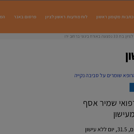
כתבות מקומון ראשון
לוח מודעות ראשון לציון
פרסום באנר
המו
ח בינוני ברחוב ירושלי
ן
רפואי שמיר אסף
עישון
מאת:שגית מזרחי-אחות ראשית מכון הריאות. היום, 31.5, יום ללא עישון