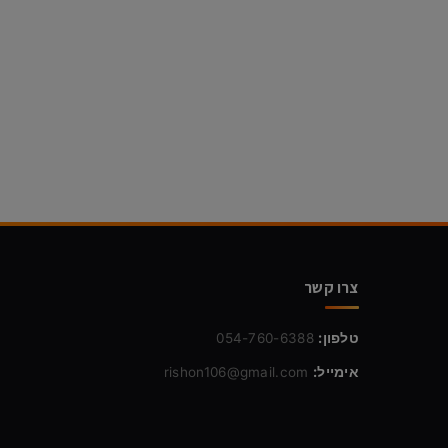
צרו קשר
טלפון:
054-760-6388
אימייל:
rishon106@gmail.com