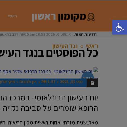
ראשי
פתח סרגל נגישות
חדשות חמות:
אוגוסט 6, 2026
10:53 am
פגיעת רכב בראשון לציון: בת 33 נפצעה באור
ראשי
»
נגד העישון
כל הפוסטים ב
נגד העישו
חדשות
מאי 31, 2021
1:37 PM
אין תגובות
מיקי אלון
יום העישון הבינלאומי- במרכז ה
הרופא שומרים על סביבה נקייה מ