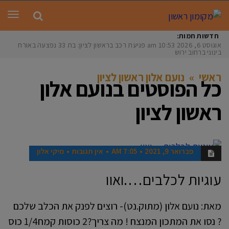
תפר
חדשות חמות:
אוגוסט 6, 2026
10:53 am
פגיעת רכב בראשון לציון: בת 33 נפצעה באורח
בינוני ברחוב ירושל
ראשי
»
נועם אלון ראשון לציון
כל הפוסטים ב
נועם אלון
ראשון לציון
פברואר 9, 2021
7:05 AM
אין תגובות
מיקי אלון
כתבות מ
קומון ר
אשון
עוגיות לכלבים….ואוו
מאת: נועם אלון (מתוק.נט)- רוצים לפנק את הכלב שלכם
? נסו את המתכון המנצח ! מה צריך?2 כוסות קמח1/4 כוס