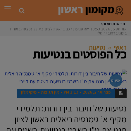
תפר
חדשות חמות:
אוגוסט 6, 2026
10:53 am
פגיעת רכב בראשון לציון: בת 33 נפצעה באורח
בינוני ברחוב ירושלים
ראשי
»
נטיעות
כל הפוסטים ב
נטיעות
אנשים
פברואר 2, 2026
1:13 PM
אין תגובות
מיקי אלון
נטיעות של חיבור בין דורות: תלמידי
מקיף א’ גימנסיה ריאלית ראשון לציון
חגגו את ט"ו בשבט בנטיעות בשטח עם