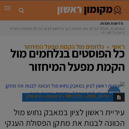
תפר
חדשות חמות:
אוגוסט 6, 2026
10:53 am
פגיעת רכב בראשון לציון: בת 33 נפצעה באורח
בינוני ברחוב ירושל
ראשי
»
נלחמים מול הקמת מפעל המיחזור
כל הפוסטים ב
נלחמים מול
הקמת מפעל המיחזור
חדשות
יולי 24, 2023
12:51 PM
2 תגובות
מיקי אלון
עיריית ראשון לציון במאבק נחוש מול
הכוונה לבנות את מתקן הפסולת הענקי