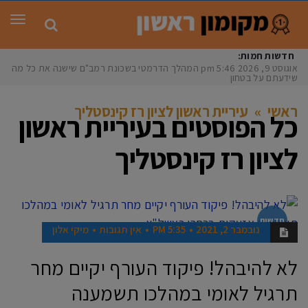
תפר
חדשות חמות:
אוגוסט 9, 2026
5:46 pm
המהלך הדרמטי בשכונת רמב"ם שישנה את כל מה
שידעתם על בטחון
ראשי
»
עיריית ראשון לציון רז קינסטליך
כל הפוסטים ב
עיריית ראשון
לציון רז קינסטליך
חדשות
נובמבר 2, 2021
5:35 PM
אין תגובות
מיקי אלון
לא להיבהל! פיקוד העורף יקיים מחר
תרגיל לאומי במהלכו תשמענה