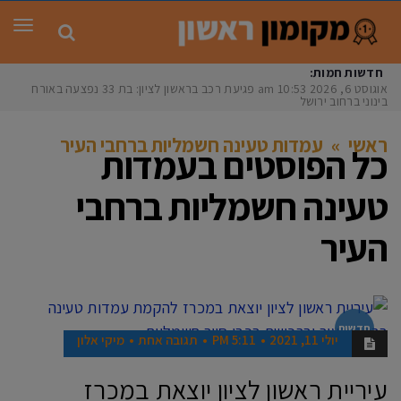
תפר
חדשות חמות:
אוגוסט 6, 2026
10:53 am
פגיעת רכב בראשון לציון: בת 33 נפצעה באורח
בינוני ברחוב ירושלים
ראשי
»
עמדות טעינה חשמליות ברחבי העיר
כל הפוסטים ב
עמדות
טעינה חשמליות ברחבי
העיר
חדשות
יולי 11, 2021
5:11 PM
תגובה אחת
מיקי אלון
עיריית ראשון לציון יוצאת במכרז