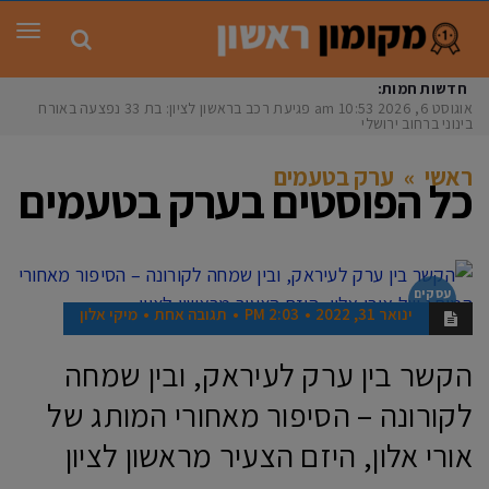
תפר
חדשות חמות:
אוגוסט 6, 2026
10:53 am
פגיעת רכב בראשון לציון: בת 33 נפצעה באורח
בינוני ברחוב ירושלים
ראשי
»
ערק בטעמים
כל הפוסטים ב
ערק בטעמים
עסקים
בראשון
ינואר 31, 2022
2:03 PM
תגובה אחת
מיקי אלון
הקשר בין ערק לעיראק, ובין שמחה
לקורונה – הסיפור מאחורי המותג של
אורי אלון, היזם הצעיר מראשון לציון