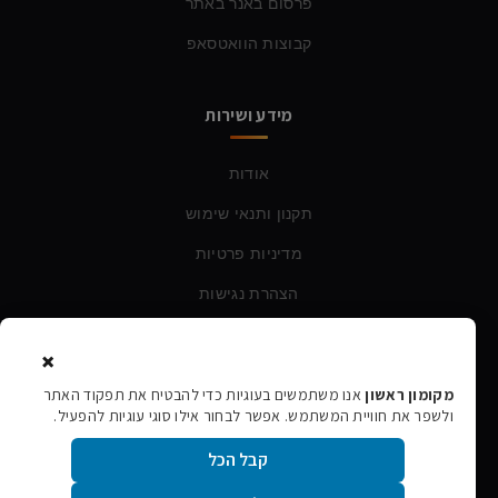
פרסום באנר באתר
קבוצות הוואטסאפ
מידע ושירות
אודות
תקנון ותנאי שימוש
מדיניות פרטיות
הצהרת נגישות
×
צרו קשר
מקומון ראשון
אנו משתמשים בעוגיות כדי להבטיח את תפקוד האתר
ולשפר את חוויית המשתמש. אפשר לבחור אילו סוגי עוגיות להפעיל.
טלפון:
054-760-6388
קבל הכל
אימייל:
rishon106@gmail.com