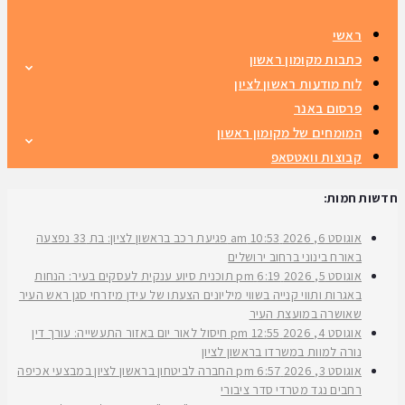
ראשי
כתבות מקומון ראשון
לוח מודעות ראשון לציון
פרסום באנר
המומחים של מקומון ראשון
קבוצות וואטסאפ
חדשות חמות:
אוגוסט 6, 2026
10:53 am
פגיעת רכב בראשון לציון: בת 33 נפצעה
באורח בינוני ברחוב ירושלים
אוגוסט 5, 2026
6:19 pm
תוכנית סיוע ענקית לעסקים בעיר: הנחות
באגרות ותווי קנייה בשווי מיליונים הצעתו של עידן מיזרחי סגן ראש העיר
שאושרה במועצת העיר
אוגוסט 4, 2026
12:55 pm
חיסול לאור יום באזור התעשייה: עורך דין
נורה למוות במשרדו בראשון לציון
אוגוסט 3, 2026
6:57 pm
החברה לביטחון בראשון לציון במבצעי אכיפה
רחבים נגד מטרדי סדר ציבורי