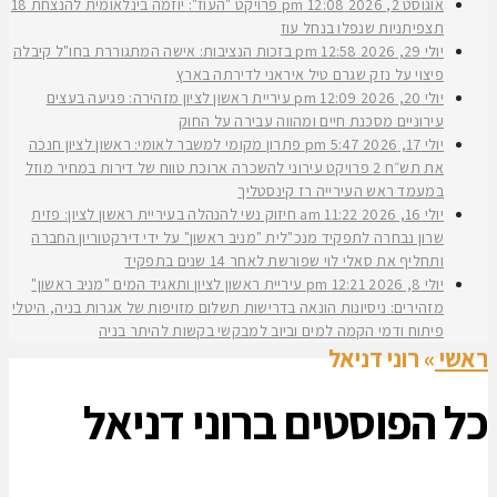
אוגוסט 2, 2026
12:08 pm
פרויקט "העוז": יוזמה בינלאומית להנצחת 18
תצפיתניות שנפלו בנחל עוז
יולי 29, 2026
12:58 pm
בזכות הנציבות: אישה המתגוררת בחו"ל קיבלה
פיצוי על נזק שגרם טיל איראני לדירתה בארץ
יולי 20, 2026
12:09 pm
עיריית ראשון לציון מזהירה: פגיעה בעצים
עירוניים מסכנת חיים ומהווה עבירה על החוק
יולי 17, 2026
5:47 pm
פתרון מקומי למשבר לאומי: ראשון לציון חנכה
את תש״ח 2 פרויקט עירוני להשכרה ארוכת טווח של דירות במחיר מוזל
במעמד ראש העירייה רז קינסטליך
יולי 16, 2026
11:22 am
חיזוק נשי להנהלה בעיריית ראשון לציון: פזית
שרון נבחרה לתפקיד מנכ"לית "מניב ראשון" על ידי דירקטוריון החברה
ותחליף את סאלי לוי שפורשת לאחר 14 שנים בתפקיד
יולי 8, 2026
12:21 pm
עיריית ראשון לציון ותאגיד המים "מניב ראשון"
מזהירים: ניסיונות הונאה בדרישות תשלום מזויפות של אגרות בניה, היטלי
פיתוח ודמי הקמה למים וביוב למבקשי בקשות להיתר בניה
ראשי
»
רוני דניאל
כל הפוסטים ב
רוני דניאל