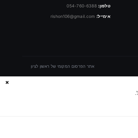
טלפון:
054-760-6388
אימייל:
rishon106@gmail.com
אתר הפרסום המקומי של ראשון לציון
×
.