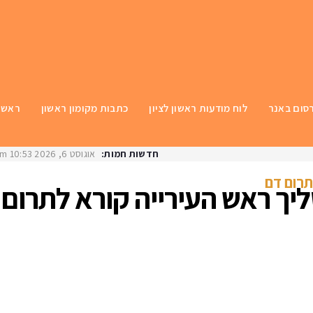
סום באנר
לוח מודעות ראשון לציון
כתבות מקומון ראשון
ראשי
חדשות חמות:
אוגוסט 6, 2026
10:53 am
פגיעת ר
תרום דם
ליך ראש העירייה קורא לתרום 