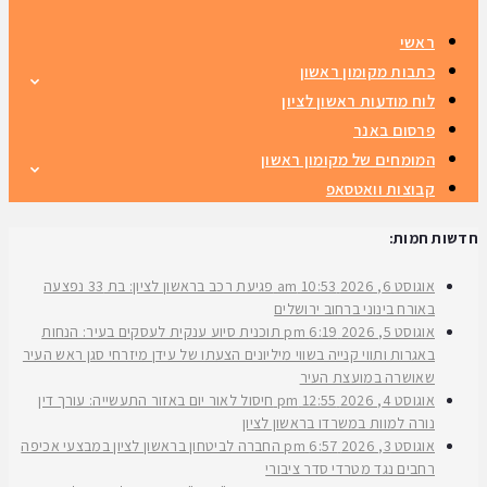
ראשי
כתבות מקומון ראשון
לוח מודעות ראשון לציון
פרסום באנר
המומחים של מקומון ראשון
קבוצות וואטסאפ
חדשות חמות:
אוגוסט 6, 2026
10:53 am
פגיעת רכב בראשון לציון: בת 33 נפצעה
באורח בינוני ברחוב ירושלים
אוגוסט 5, 2026
6:19 pm
תוכנית סיוע ענקית לעסקים בעיר: הנחות
באגרות ותווי קנייה בשווי מיליונים הצעתו של עידן מיזרחי סגן ראש העיר
שאושרה במועצת העיר
אוגוסט 4, 2026
12:55 pm
חיסול לאור יום באזור התעשייה: עורך דין
נורה למוות במשרדו בראשון לציון
אוגוסט 3, 2026
6:57 pm
החברה לביטחון בראשון לציון במבצעי אכיפה
רחבים נגד מטרדי סדר ציבורי