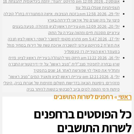
אוגוסט 2, 2026
12:08 pm
פרויקט "העוז": יוזמה בינלאומית להנצחת 18
תצפיתניות שנפלו בנחל עוז
יולי 29, 2026
12:58 pm
בזכות הנציבות: אישה המתגוררת בחו"ל קיבלה
פיצוי על נזק שגרם טיל איראני לדירתה בארץ
יולי 20, 2026
12:09 pm
עיריית ראשון לציון מזהירה: פגיעה בעצים
עירוניים מסכנת חיים ומהווה עבירה על החוק
יולי 17, 2026
5:47 pm
פתרון מקומי למשבר לאומי: ראשון לציון חנכה
את תש״ח 2 פרויקט עירוני להשכרה ארוכת טווח של דירות במחיר מוזל
במעמד ראש העירייה רז קינסטליך
יולי 16, 2026
11:22 am
חיזוק נשי להנהלה בעיריית ראשון לציון: פזית
שרון נבחרה לתפקיד מנכ"לית "מניב ראשון" על ידי דירקטוריון החברה
ותחליף את סאלי לוי שפורשת לאחר 14 שנים בתפקיד
יולי 8, 2026
12:21 pm
עיריית ראשון לציון ותאגיד המים "מניב ראשון"
מזהירים: ניסיונות הונאה בדרישות תשלום מזויפות של אגרות בניה, היטלי
פיתוח ודמי הקמה למים וביוב למבקשי בקשות להיתר בניה
ראשי
»
רחפנים לשרות התושבים
כל הפוסטים ב
רחפנים
לשרות התושבים