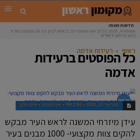
תפר
חדשות חמות:
אוגוסט 6, 2026
10:53 am
פגיעת רכב בראשון לציון: בת 33 נפצעה באורח
בינוני ברחוב ירושלים
ראשי
»
רעידות אדמה
כל הפוסטים ב
רעידות
אדמה
חדשות
פברואר 23, 2023
2:54 PM
אין תגובות
מיקי אלון
עידן מיזרחי המשנה לראש העיר מבקש
להקים צוות מקצועי- 1000 מבנים בעיר