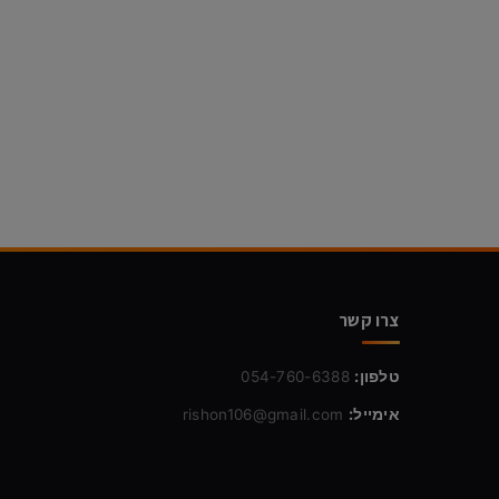
צרו קשר
טלפון:
054-760-6388
אימייל:
rishon106@gmail.com