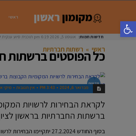
ראשי
פתח סרגל נגישות
חדשות חמות:
אוגוסט 5, 2026
6:19 pm
תוכנית סיוע ענקית ל
ראשי
»
רשתות חברתיות
כל הפוסטים ב
רשתות ח
חדשות
פברואר 6, 2024
3:43 PM
אין תגובות
מיקי אל
לקראת הבחירות לרשויות המקומ
ברשתות החברתיות בראשון לציון
בסוף החודש 27.2.2024 יתקיימו ה