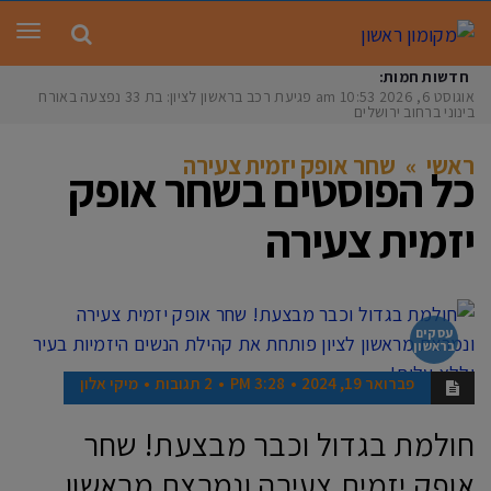
תפר
חדשות חמות:
אוגוסט 6, 2026
10:53 am
פגיעת רכב בראשון לציון: בת 33 נפצעה באורח
בינוני ברחוב ירושלים
ראשי
»
שחר אופק יזמית צעירה
כל הפוסטים ב
שחר אופק
יזמית צעירה
עסקים
בראשון
פברואר 19, 2024
3:28 PM
2 תגובות
מיקי אלון
חולמת בגדול וכבר מבצעת! שחר
אופק יזמית צעירה ונמרצת מראשון