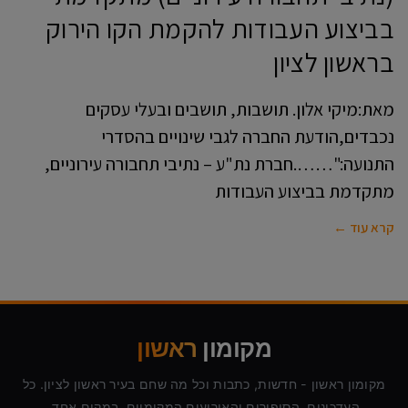
בביצוע העבודות להקמת הקו הירוק
בראשון לציון
מאת:מיקי אלון. תושבות, תושבים ובעלי עסקים
נכבדים,הודעת החברה לגבי שינויים בהסדרי
התנועה:"…….חברת נת"ע – נתיבי תחבורה עירוניים,
מתקדמת בביצוע העבודות
קרא עוד ←
מקומון
ראשון
מקומון ראשון - חדשות, כתבות וכל מה שחם בעיר ראשון לציון. כל
העדכונים, הסיפורים והאירועים המקומיים, במקום אחד.