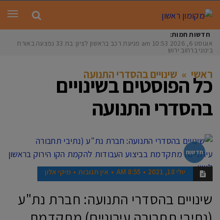
תפר
חדשות חמות:
אוגוסט 6, 2026
10:53 am
פגיעת רכב בראשון לציון: בת 33 נפצעה באורח
בינוני ברחוב ירושלי
ראשי
»
שינויים בהסדרי התנועה
כל הפוסטים ב
שינויים
בהסדרי התנועה
חדשות
יולי 18, 2021
8:55 AM
אין תגובות
מיקי אלון
שינויים בהסדרי התנועה: חברת נת"ע
(נתיבי תחבורה עירוניים) מתקדמת