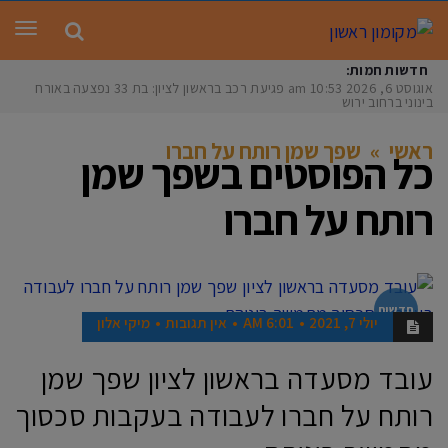
תפר
חדשות חמות:
אוגוסט 6, 2026
10:53 am
פגיעת רכב בראשון לציון: בת 33 נפצעה באורח
בינוני ברחוב ירושל
ראשי
»
שפך שמן רותח על חברו
כל הפוסטים ב
שפך שמן
רותח על חברו
חדשות
יולי 7, 2021
6:01 AM
אין תגובות
מיקי אלון
עובד מסעדה בראשון לציון שפך שמן
רותח על חברו לעבודה בעקבות סכסוך