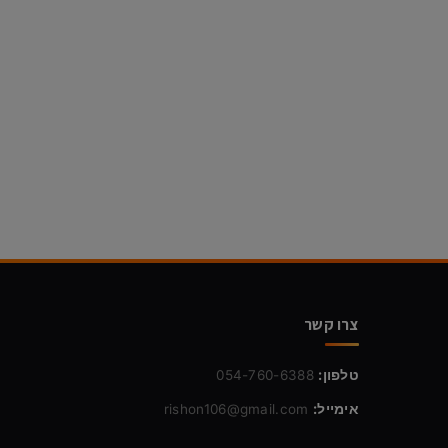
צרו קשר
טלפון:
054-760-6388
אימייל:
rishon106@gmail.com