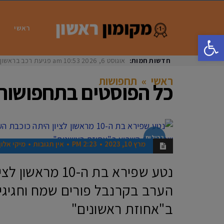
ראשי
פתח סרגל נגישות
חדשות חמות:
אוגוסט 6, 2026
10:53 am
פגיעת רכב בראשון לציון: בת 33 נפצעה באורח
ראשי
»
תחפושות
כל הפוסטים ב
תחפושות
רכילות
מרץ 10, 2023
2:23 PM
אין תגובות
מיקי אלון
נטע שפירא בת ה-10 מ
הערב בקרנבל פורים שמח וחגיגי
ב"אחוזת ראשונים"