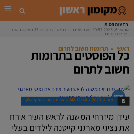
תפר
חדשות חמות:
אוגוסט 6, 2026
10:53 am
פגיעת רכב בראשון לציון: בת 33 נפצעה באורח
בינוני ברחוב ירושל
ראשי
»
תרומות חשוב לתרום
כל הפוסטים ב
תרומות
חשוב לתרום
אנשים
מאי 4, 2023
11:48 AM
אין תגובות
מיקי אלון
עידן מיזרחי המשנה לראש העיר אירח
את נציגי מארגני קייטנה לילדים בעלי