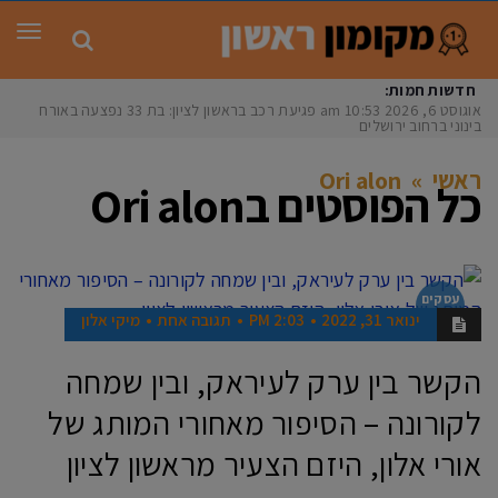
תפר
חדשות חמות:
אוגוסט 6, 2026
10:53 am
פגיעת רכב בראשון לציון: בת 33 נפצעה באורח
בינוני ברחוב ירושלים
ראשי
»
Ori alon
כל הפוסטים ב
Ori alon
עסקים
בראשון
ינואר 31, 2022
2:03 PM
תגובה אחת
מיקי אלון
הקשר בין ערק לעיראק, ובין שמחה
לקורונה – הסיפור מאחורי המותג של
אורי אלון, היזם הצעיר מראשון לציון