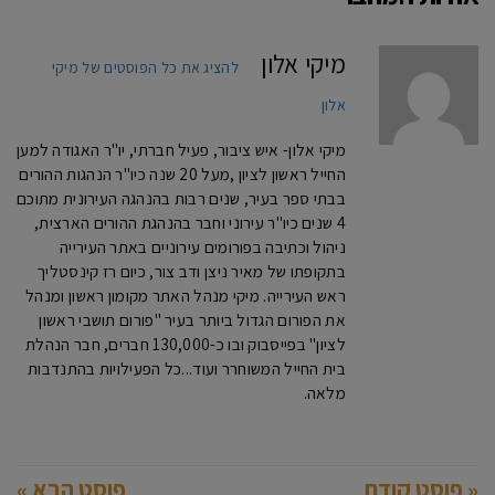
מיקי אלון
להציג את כל הפוסטים של מיקי
אלון
מיקי אלון- איש ציבור, פעיל חברתי, יו"ר האגודה למען
החייל ראשון לציון ,מעל 20 שנה כיו"ר הנהגות ההורים
בבתי ספר בעיר, שנים רבות בהנהגה העירונית מתוכם
4 שנים כיו"ר עירוני וחבר בהנהגת ההורים הארצית,
ניהול וכתיבה בפורומים עירוניים באתר העירייה
בתקופתו של מאיר ניצן ודב צור, כיום רז קינסטליך
ראש העירייה. מיקי מנהל האתר מקומון ראשון ומנהל
את הפורום הגדול ביותר בעיר "פורום תושבי ראשון
לציון" בפייסבוק ובו כ-130,000 חברים, חבר הנהלת
בית החייל המשוחרר ועוד...כל הפעילויות בהתנדבות
מלאה.
« פוסט קודם
פוסט הבא »