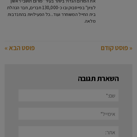
את הפורום הגדול ביותר בעיר "פורום תושבי ראשון
לציון" בפייסבוק ובו כ-130,000 חברים, חבר הנהלת
בית החייל המשוחרר ועוד...כל הפעילויות בהתנדבות
מלאה.
« פוסט קודם
פוסט הבא »
השארת תגובה
שם:*
אימייל*
אתר: