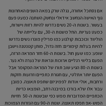
אם נסתכל אחורה, נגלה שרק במאה השנים האחרונות
גוף האישה הנחשב אידאלי ונחשק השתנה כמעט פעם
בעשור. בשנות ה-20 נשים נדרשו להיות רזות וישרות,
כמעט נעריות. החל משנות ה-30, עם עלייתה של
הוליווד וכוכבות קולנוע כמו מרילין מונרו נשים נדרשו
להיות בעלות קימורים: חזה גדול, מותן קטנטנה וישבן
שופע: כמו שעון חול. בשנות ה-60 חזר המראה הרזה,
הפעם בליווי רגליים ארוכות ונראות של נערה ולא נער.
בשנות ה-80 הגיע שוב תורו של המראה המקומר אבל
הפעם יותר אתלטי, עם חגורת כתפיים וזרועות חזקות
ורחבות, אולי אודות לפמיניזם שתפס תאוצה. כמובן
עבור אלו שלא בורכו במיבנה רחב, הומצאו כריות
הכתפיים המדוברות ממש כפי שבשנות ה-50 חזיות
הפוש-אפ תפסו תאוצה. שנות ה-90 עם הגזרות הנמוכות