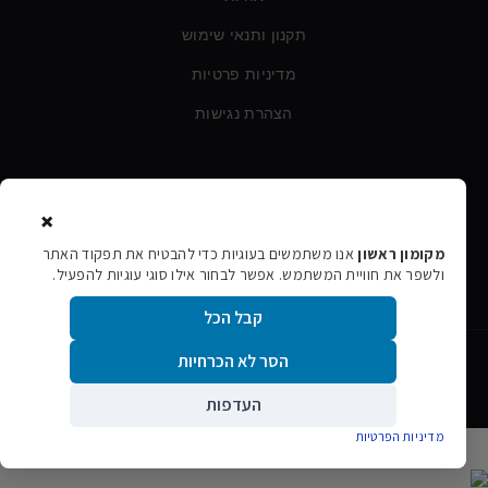
תקנון ותנאי שימוש
מדיניות פרטיות
הצהרת נגישות
צרו קשר
×
טלפון:
054-760-6388
מקומון ראשון
אנו משתמשים בעוגיות כדי להבטיח את תפקוד האתר
ולשפר את חוויית המשתמש. אפשר לבחור אילו סוגי עוגיות להפעיל.
אימייל:
rishon106@gmail.com
קבל הכל
הסר לא הכרחיות
©
2026
מקומון ראשון · כל הזכויות שמורות
אתר הפרסום המקומי של ראשון לציון
העדפות
גלילה
מדיניות הפרטיות
לראש