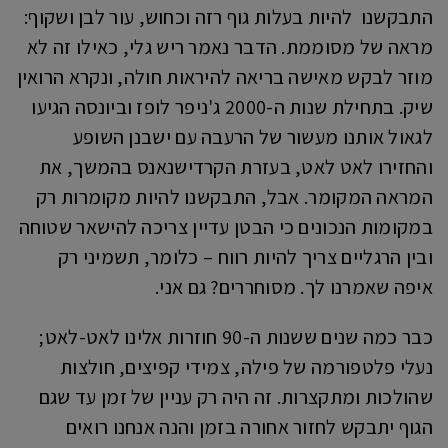
התבקשנו להיות בעלות גוף רזה וכחוש, עור לבן ושקוף:
מראה של מסוממת. הדבר נאמר ריש גלי, כאילו זה לא
מוזר לבקש מאישה בריאה להיראות חולה, ונקרא הרואין
שיק. בתחילת שנות ה-2000 ג'ניפר לופז וביונסה הגיעו
לגאול אותנו מעשור של הרעבה עם ישבנן השופע
והחזירו לאט לאט, בעזרת הקרדישנאנס בהמשך, את
המראה המקומר. אבל, התבקשנו להיות מקומרות רק
במקומות הנכונים כי הבטן עדיין צריכה להישאר שטוחה
ובין הרגליים צריך להיות רווח – כלומר, תשמיני רק
איפה שאמרנו לך. מסוחררים? גם אני.
כבר כמה שנים ששנות ה-90 חוזרות אלינו לאט-לאט;
נעלי פלטפורמה של פילה, צמידי קפיצים, חולצות
שהולכות ומתקצרות. זה היה רק עניין של זמן עד שגם
הגוף יתבקש לחזור אחורה בזמן והנה אנחנו רואים