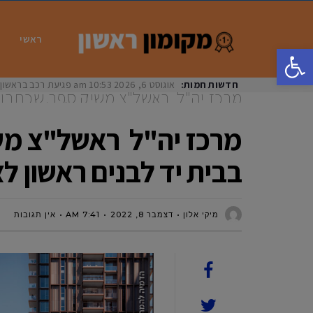
ראשי
פתח סרגל נגישות
חדשות חמות:
אוגוסט 6, 2026
10:53 am
פגיעת רכב בראשון לציון: בת 33 נפצעה באורח
מרכז יה"ל ראשל"צ משיק ספר שכתבו מת
לבנים ראשון לציון עם הקהילה (הכניסה 
מרכז יה"ל ראשל"צ משי
בבית יד לבנים ראשון לצ
מיקי אלון
דצמבר 8, 2022
7:41 AM
אין תגובות