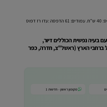
ערכה: תמי קויפמן , ציור הכריכה : ריקי גופר. מחיר ספר מודפס: 40 ש"ח. עמודים: 61 הדפסה :עדו רז דפוס
 בעיה נפשית הכוללים דיור,
ותה מפעילה 4 מרכזי משפחות יה"ל ברחבי הארץ (ראשל"צ, חדרה, כפר
ם
מקומון ראשון - חדשות 1