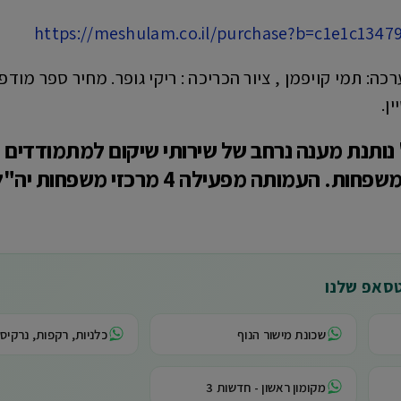
https://meshulam.co.il/purchase?b=c1e1c134
ן.
ותנת מענה נרחב של שירותי שיקום למתמודדים עם
תעסוקה, ייעוץ והכוונה למשפחות. העמ
טסאפ שלנו
שכונת מישור הנוף
כלניות, רקפות, נרקיסי
מקומון ראשון - חדשות 3