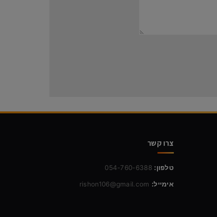
צרו קשר
טלפון:
054-760-6388
אימייל:
rishon106@gmail.com