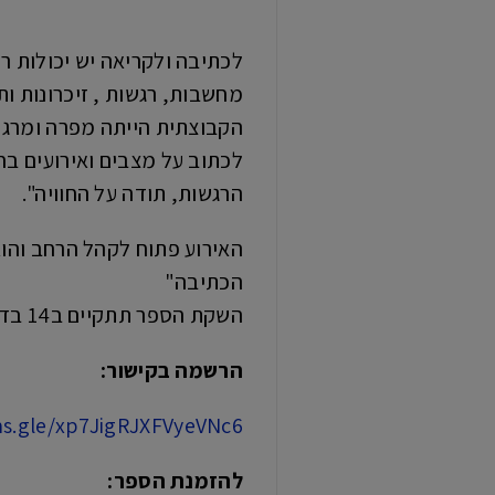
לכתיבה ולקריאה יש יכולות ר
מחשבות, רגשות , זיכרונות 
הקבוצתית הייתה מפרה ומרגש
לכתוב על מצבים ואירועים בח
הרגשות, תודה על החוויה".
האירוע פתוח לקהל הרחב והוא
הכתיבה"
השקת הספר תתקיים ב14 בדצמבר 2022 ב"בית יד לבנים" ראשל"צ בשעה 17:00-19:30
הרשמה בקישור:
ms.gle/xp7JigRJXFVyeVNc6
להזמנת הספר: