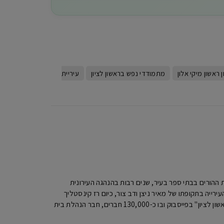
 ראשון מיקי אלון
מתמודדי נפש בראשון לציון
עיריית
יו"ר האגודה למען החייל ראשון לציון ,מעל 20 שנה כיו"ר הנהגות ההורים בבתי ספר בעיר, שנים רבות בהנהגה העירונית
ר העירייה בתקופתו של מאיר ניצן ודב צור, כיום רז קינסטליך
ראש העירייה. מיקי מנהל האתר מקומון ראשון ומנהל את הפורום הגדול ביותר בעיר "פורום תושבי ראשון לציון" בפייסבוק ובו כ-130,000 חברים, חבר הנהלת בית