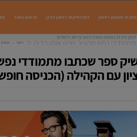
כתבות מקומון ראשון
לוח מודעות ראשון לציון
פרסום באנר
המו
 בינוני ברחוב ירושלים
מודדי נפש מהעיר ויציגו אותו בבית יד
ראשי
»
אנשים
חופשית) ונציגי העירייה
ק ספר שכתבו מתמודדי נפש מ
יון עם הקהילה (הכניסה חופשי