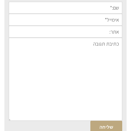
שם:*
אימייל*
אתר:
תגובה