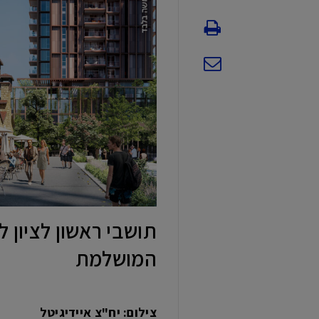
תושבי ראשון לציון 
המושלמת
צילום: יח"צ איידיגיטל