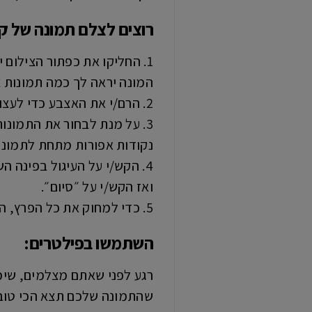
רוצים לצלם תמונה של ק
1. החליקו את כפתור הצילום ימינה והחזירו אותו כדי לצלם תמונות ברצף מהיר.
המונה יראה לך כמה תמונות 
2. הרם/י את האצבע כדי לעצור.
3. על מנת לבחור את התמונות שתרצו לשמור, הקישו על התמונה הממוזערת ב-״רצף״, ואז הקישו על ״בחר״.
נקודות אפורות מתחת לתמונו
4. הקש/י על העיגול בפינה השמאלית התחתונה של כל תמונה שברצונך לשמור כתמונה נפרדת,
ואז הקש/י על ״סיום״.
5. כדי למחוק את כל הפרץ, הקישו על התמונה הממוזערת, ואז הקישו על .
השתמשו בפילטרים:
רגע לפני שאתם מצלמים, שימו
שהתמונה שלכם תצא הכי טוב