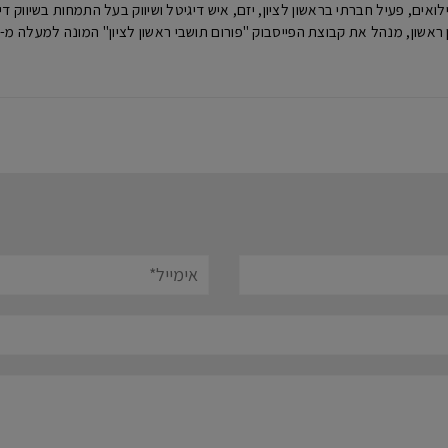
ואים, פעיל חברתי בראשון לציון, יזם, איש דיגיטל ושיווק בעל התמחות בשיווק דיגיטלי ו
, מנהל את קבוצת הפייסבוק "פורום תושבי ראשון לציון" המונה למעלה מ-113,000 חברים הכי גדולה בעיר.
אימייל*