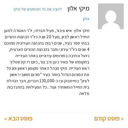
מיקי אלון
להציג את כל הפוסטים של מיקי
אלון
מיקי אלון- איש ציבור, פעיל חברתי, יו"ר האגודה למען
החייל ראשון לציון ,מעל 20 שנה כיו"ר הנהגות ההורים
בבתי ספר בעיר, שנים רבות בהנהגה העירונית מתוכם
4 שנים כיו"ר עירוני וחבר בהנהגת ההורים הארצית,
ניהול וכתיבה בפורומים עירוניים באתר העירייה
בתקופתו של מאיר ניצן ודב צור, כיום רז קינסטליך
ראש העירייה. מיקי מנהל האתר מקומון ראשון ומנהל
את הפורום הגדול ביותר בעיר "פורום תושבי ראשון
לציון" בפייסבוק ובו כ-130,000 חברים, חבר הנהלת
בית החייל המשוחרר ועוד...כל הפעילויות בהתנדבות
מלאה.
« פוסט קודם
פוסט הבא »