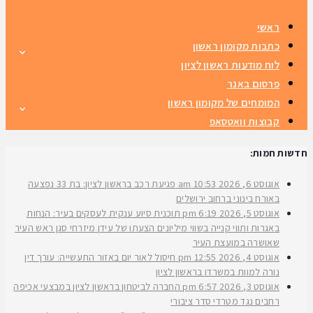
ראשי
כתבות מקומון ראשון
לוח מודעות ראשון לציון
פרסום באנר
המומחים של מקומון ראשון
קבוצות וואטסאפ
חדשות חמות:
אוגוסט 6, 2026
10:53 am
פגיעת רכב בראשון לציון: בת 33 נפצעה
באורח בינוני ברחוב ירושלים
אוגוסט 5, 2026
6:19 pm
תוכנית סיוע ענקית לעסקים בעיר: הנחות
באגרות ותווי קנייה בשווי מיליונים הצעתו של עידן מיזרחי סגן ראש העיר
שאושרה במועצת העיר
אוגוסט 4, 2026
12:55 pm
חיסול לאור יום באזור התעשייה: עורך דין
נורה למוות במשרדו בראשון לציון
אוגוסט 3, 2026
6:57 pm
החברה לביטחון בראשון לציון במבצעי אכיפה
רחבים נגד מטרדי סדר ציבורי