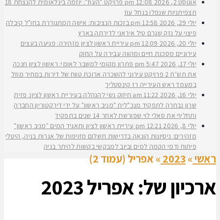
אוגוסט 2, 2026
12:08 pm
פרויקט "העוז": יוזמה בינלאומית להנצחת 18
תצפיתניות שנפלו בנחל עוז
יולי 29, 2026
12:58 pm
בזכות הנציבות: אישה המתגוררת בחו"ל קיבלה
פיצוי על נזק שגרם טיל איראני לדירתה בארץ
יולי 20, 2026
12:09 pm
עיריית ראשון לציון מזהירה: פגיעה בעצים
עירוניים מסכנת חיים ומהווה עבירה על החוק
יולי 17, 2026
5:47 pm
פתרון מקומי למשבר לאומי: ראשון לציון חנכה
את תש״ח 2 פרויקט עירוני להשכרה ארוכת טווח של דירות במחיר מוזל
במעמד ראש העירייה רז קינסטליך
יולי 16, 2026
11:22 am
חיזוק נשי להנהלה בעיריית ראשון לציון: פזית
שרון נבחרה לתפקיד מנכ"לית "מניב ראשון" על ידי דירקטוריון החברה
ותחליף את סאלי לוי שפורשת לאחר 14 שנים בתפקיד
יולי 8, 2026
12:21 pm
עיריית ראשון לציון ותאגיד המים "מניב ראשון"
מזהירים: ניסיונות הונאה בדרישות תשלום מזויפות של אגרות בניה, היטלי
פיתוח ודמי הקמה למים וביוב למבקשי בקשות להיתר בניה
ראשי
»
2023
»
אפריל (עמוד 2)
ארכיון של:
אפריל 2023