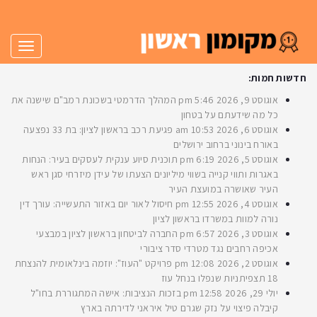
תפריט
חדשות חמות:
אוגוסט 9, 2026
5:46 pm
המהלך הדרמטי בשכונת רמב"ם שישנה את
כל מה שידעתם על בטחון
אוגוסט 6, 2026
10:53 am
פגיעת רכב בראשון לציון: בת 33 נפצעה
באורח בינוני ברחוב ירושלים
אוגוסט 5, 2026
6:19 pm
תוכנית סיוע ענקית לעסקים בעיר: הנחות
באגרות ותווי קנייה בשווי מיליונים הצעתו של עידן מיזרחי סגן ראש
העיר שאושרה במועצת העיר
אוגוסט 4, 2026
12:55 pm
חיסול לאור יום באזור התעשייה: עורך דין
נורה למוות במשרדו בראשון לציון
אוגוסט 3, 2026
6:57 pm
החברה לביטחון בראשון לציון במבצעי
אכיפה רחבים נגד מטרדי סדר ציבורי
אוגוסט 2, 2026
12:08 pm
פרויקט "העוז": יוזמה בינלאומית להנצחת
18 תצפיתניות שנפלו בנחל עוז
יולי 29, 2026
12:58 pm
בזכות הנציבות: אישה המתגוררת בחו"ל
קיבלה פיצוי על נזק שגרם טיל איראני לדירתה בארץ