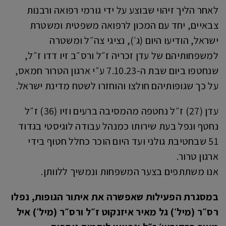
לאחר הליך זיהוי שבוצע על ידי גורמי רפואה ורבנות
צבאיים, יחד עם המכון לרפואה משפטית ומשטרת
ישראל, הודיעו היום (ג׳), נציגי צה״ל ומשטרה
למשפחותיהם של עדן זכריה ז״ל ורס״ב זיו דדו ז״ל,
שנחטפו ביום שבת ה-7.10.23 ע״י ארגון הטרור חמאס,
על כך שגופותיהם חולצו והוחזרו לשטח מדינת ישראל.
עדן (27) ז״ל נחטפה מהמסיבה ברעים וזיו (36) ז״ל
נחטף ונפל בעת שירותו כמנהל עבודה לוגיסטי בגדוד
51 שבחטיבת גולני ועד היום הוכר כחלל חטוף בידי
ארגון טרור.
אנו משתתפים בצער המשפחות ונמשיך ללוותן.
במסגרת הפעילות שאפשרה את איתור הגופות, נפלו
רס״ר (מיל׳) גל מאיר איזנקוט ז״ל ורס״ר (מיל׳) איל