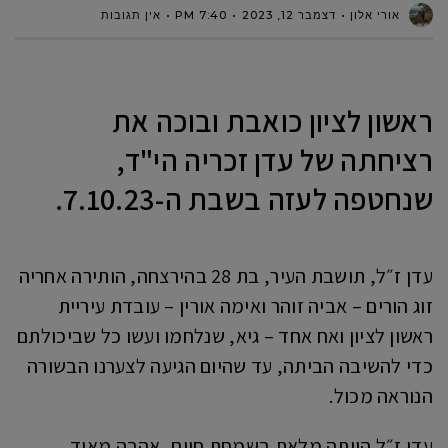
אורי אלון
דצמבר 12, 2023
7:40 PM
אין תגובות
ראשון לציון כואבת ובוכה את
רציחתה של עדן זכריה הי"ד,
שנחטפה לעזה בשבת ה-7.10.23.
עדן ז״ל, תושבת העיר, בת 28 בהירצחה, הותירה אחריה
זוג הורים – אביה זוהר ואימה אורין – עובדת עיריית
ראשון לציון ואח אחד – גיא, שנלחמו ועשו כל שביכולתם
כדי להשיבה הביתה, עד שהיום הגיעה לצערנו הבשורה
הנוראה מכול.
עדן ז״ל הייתה מלאת בשמחת חיים, אהבה מאוד