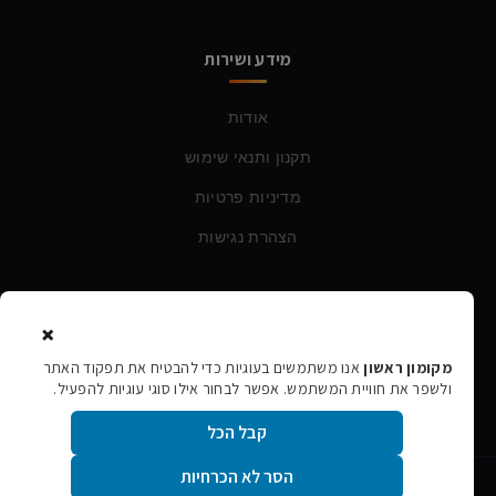
מידע ושירות
אודות
תקנון ותנאי שימוש
מדיניות פרטיות
הצהרת נגישות
צרו קשר
×
טלפון:
054-760-6388
מקומון ראשון
אנו משתמשים בעוגיות כדי להבטיח את תפקוד האתר
ולשפר את חוויית המשתמש. אפשר לבחור אילו סוגי עוגיות להפעיל.
אימייל:
rishon106@gmail.com
קבל הכל
הסר לא הכרחיות
©
2026
מקומון ראשון · כל הזכויות שמורות