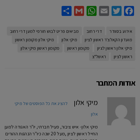
Share
WhatsApp
Gmail
Email
Twitter
Facebook
אירוע בסוודר
דרי רחוב
מביאים פריט לבוש חורפי למען דרי רחוב
מועדון הקאלצ'ר ראשון לציון
מיקי אלון
מיקי אלון מקומון ראשון
מיקי אלון ראשון לציון
מקומון ראשון
מקומון ראשון מיקי אלון
ראשון לציון
ראשל"צ
אודות המחבר
מיקי אלון
להציג את כל הפוסטים של מיקי
אלון
מיקי אלון- איש ציבור, פעיל חברתי, יו"ר האגודה למען
החייל ראשון לציון ,מעל 20 שנה כיו"ר הנהגות ההורים