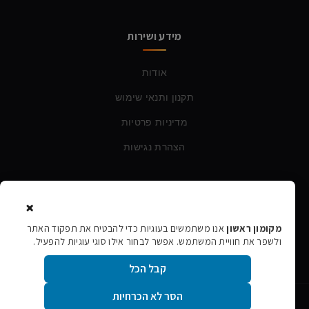
מידע ושירות
אודות
תקנון ותנאי שימוש
מדיניות פרטיות
הצהרת נגישות
צרו קשר
×
טלפון:
054-760-6388
מקומון ראשון
אנו משתמשים בעוגיות כדי להבטיח את תפקוד האתר
ולשפר את חוויית המשתמש. אפשר לבחור אילו סוגי עוגיות להפעיל.
אימייל:
rishon106@gmail.com
קבל הכל
הסר לא הכרחיות
©
2026
מקומון ראשון · כל הזכויות שמורות