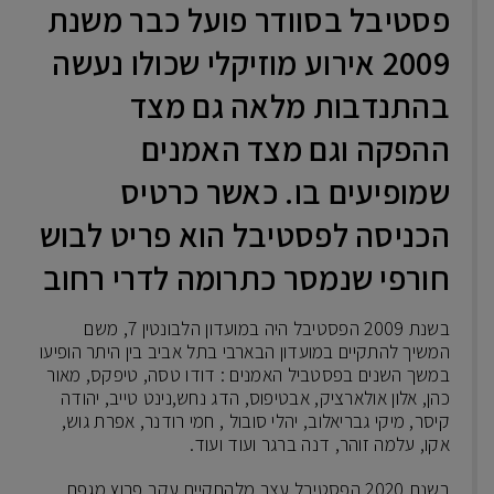
פסטיבל בסוודר פועל כבר משנת
2009 אירוע מוזיקלי שכולו נעשה
בהתנדבות מלאה גם מצד
ההפקה וגם מצד האמנים
שמופיעים בו. כאשר כרטיס
הכניסה לפסטיבל הוא פריט לבוש
חורפי שנמסר כתרומה לדרי רחוב
בשנת 2009 הפסטיבל היה במועדון הלבונטין 7, משם
המשיך להתקיים במועדון הבארבי בתל אביב בין היתר הופיעו
במשך השנים בפסטביל האמנים : דודו טסה, טיפקס, מאור
כהן, אלון אולארציק, אבטיפוס, הדג נחש,נינט טייב, יהודה
קיסר, מיקי גבריאלוב, יהלי סובול , חמי רודנר, אפרת גוש,
אקו, עלמה זוהר, דנה ברגר ועוד ועוד.
בשנת 2020 הפסטיבל עצר מלהתקיים עקב פרוץ מגפת