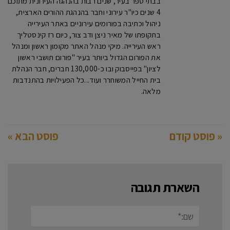
בבתי ספר בעיר, שנים רבות בהנהגה העירונית מתוכם
4 שנים כיו"ר עירוני וחבר בהנהגת ההורים הארצית,
ניהול וכתיבה בפורומים עירוניים באתר העירייה
בתקופתו של מאיר ניצן ודב צור, כיום רז קינסטליך
ראש העירייה. מיקי מנהל האתר מקומון ראשון ומנהל
את הפורום הגדול ביותר בעיר "פורום תושבי ראשון
לציון" בפייסבוק ובו כ-130,000 חברים, חבר הנהלת
בית החייל המשוחרר ועוד...כל הפעילויות בהתנדבות
מלאה.
« פוסט קודם
פוסט הבא »
השארת תגובה
שם:*