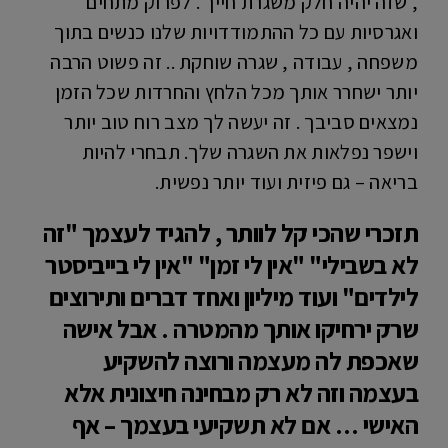
, שזה יהיה חלק משגרת חייך . לפרוק מתחים
ואגרסיות עם כל ההתמודדויות שלנו כנשים בתוך
משפחה , עבודה , שגרה שוחקת .. זה פשוט הרבה
יותר ישחרר אותך מכל הלחץ והחרדות שכל הזמן
נמצאים סביבך . זה יעשה לך מצב רוח טוב יותר
וישפר נפלאות את השגרה שלך. תבחרי להיות
בריאה – גם פיזית ועוד יותר נפשית.
תזכרי שהכי קל לוותר , להגיד לעצמך "זה
לא בשבילי" "אין לי זמן" "אין לי בייביסטר
לילדים" ועוד מיליון ואחד דברים ותירוצים
שרק ירחיקו אותך מהמטרה . אבל אישה
שאכפת לה מעצמה ורוצה להשקיע
בעצמה וזה לא רק מבחינה חיצונית אלא
האישי … אם לא תשקיעי בעצמך – אף