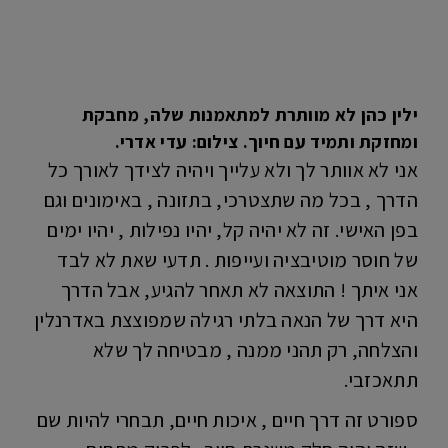
ילין כהן לא מוותרת למתאמנות שלה, מחבקת
ומחזקת ותמיד עם חיוך. צילום: עדי אדרי.
אני לא אוותר לך ולא עלייך ויהיה לצידך לאורך כל
הדרך , בכל מה שתצטרכי, בתזונה , באימונים וגם
בפן האישי. זה לא יהיה קל, יהיו נפילות , יהיו ימים
של חוסר מוטיבציה ועייפות . תדעי שאת לא לבד
אני איתך ! התוצאה לא תאחר להגיע, אבל הדרך
היא דרך של הנאה בלתי רגילה שמפוצצת באדרנלין
והצלחה, רק תהני ממנה , מבטיחה לך שלא
תתאכזבי.
ספורט זה דרך חיים , איכות חיים, תבחרי להיות שם