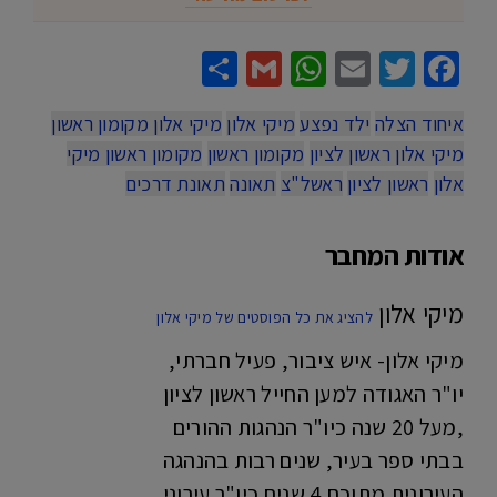
Share
WhatsApp
Gmail
Email
Twitter
Facebook
איחוד הצלה
ילד נפצע
מיקי אלון
מיקי אלון מקומון ראשון
מיקי אלון ראשון לציון
מקומון ראשון
מקומון ראשון מיקי
אלון
ראשון לציון
ראשל"צ
תאונה
תאונת דרכים
אודות המחבר
מיקי אלון
להציג את כל הפוסטים של מיקי אלון
מיקי אלון- איש ציבור, פעיל חברתי,
יו"ר האגודה למען החייל ראשון לציון
,מעל 20 שנה כיו"ר הנהגות ההורים
בבתי ספר בעיר, שנים רבות בהנהגה
העירונית מתוכם 4 שנים כיו"ר עירוני