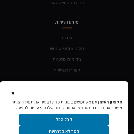
קבוצות הוואטסאפ
מידע ושירות
אודות
תקנון ותנאי שימוש
מדיניות פרטיות
הצהרת נגישות
צרו קשר
×
מקומון ראשון
אנו משתמשים בעוגיות כדי להבטיח את תפקוד האתר
טלפון:
054-760-6388
ולשפר את חוויית המשתמש. אפשר לבחור אילו סוגי עוגיות להפעיל.
אימייל:
rishon106@gmail.com
קבל הכל
הסר לא הכרחיות