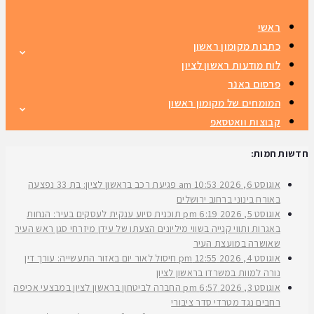
ראשי
כתבות מקומון ראשון
לוח מודעות ראשון לציון
פרסום באנר
המומחים של מקומון ראשון
קבוצות וואטסאפ
חדשות חמות:
אוגוסט 6, 2026
10:53 am
פגיעת רכב בראשון לציון: בת 33 נפצעה
באורח בינוני ברחוב ירושלים
אוגוסט 5, 2026
6:19 pm
תוכנית סיוע ענקית לעסקים בעיר: הנחות
באגרות ותווי קנייה בשווי מיליונים הצעתו של עידן מיזרחי סגן ראש העיר
שאושרה במועצת העיר
אוגוסט 4, 2026
12:55 pm
חיסול לאור יום באזור התעשייה: עורך דין
נורה למוות במשרדו בראשון לציון
אוגוסט 3, 2026
6:57 pm
החברה לביטחון בראשון לציון במבצעי אכיפה
רחבים נגד מטרדי סדר ציבורי