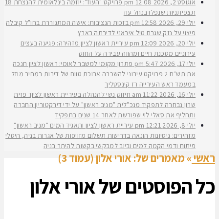
אוגוסט 2, 2026
12:08 pm
פרויקט "העוז": יוזמה בינלאומית להנצחת 18
תצפיתניות שנפלו בנחל עוז
יולי 29, 2026
12:58 pm
בזכות הנציבות: אישה המתגוררת בחו"ל קיבלה
פיצוי על נזק שגרם טיל איראני לדירתה בארץ
יולי 20, 2026
12:09 pm
עיריית ראשון לציון מזהירה: פגיעה בעצים
עירוניים מסכנת חיים ומהווה עבירה על החוק
יולי 17, 2026
5:47 pm
פתרון מקומי למשבר לאומי: ראשון לציון חנכה
את תש״ח 2 פרויקט עירוני להשכרה ארוכת טווח של דירות במחיר מוזל
במעמד ראש העירייה רז קינסטליך
יולי 16, 2026
11:22 am
חיזוק נשי להנהלה בעיריית ראשון לציון: פזית
שרון נבחרה לתפקיד מנכ"לית "מניב ראשון" על ידי דירקטוריון החברה
ותחליף את סאלי לוי שפורשת לאחר 14 שנים בתפקיד
יולי 8, 2026
12:21 pm
עיריית ראשון לציון ותאגיד המים "מניב ראשון"
מזהירים: ניסיונות הונאה בדרישות תשלום מזויפות של אגרות בניה, היטלי
פיתוח ודמי הקמה למים וביוב למבקשי בקשות להיתר בניה
ראשי
»
מאמרים של: אורי אלון (עמוד 3)
כל הפוסטים של
אורי אלון