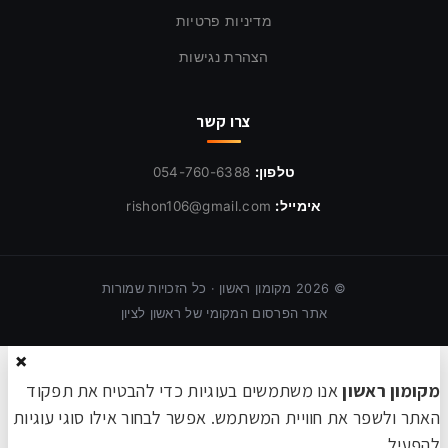
מדיניות פרטיות
הצהרת נגישות
צרו קשר
טלפון:
054-760-6388
אימייל:
rishon106@gmail.com
©
2026
מקומון ראשון · כל הזכויות שמורות
אתר הפרסום המקומי של ראשון לציון
×
מקומון ראשון
אנו משתמשים בעוגיות כדי להבטיח את תפקוד
האתר ולשפר את חוויית המשתמש. אפשר לבחור אילו סוגי עוגיות
להפעיל.