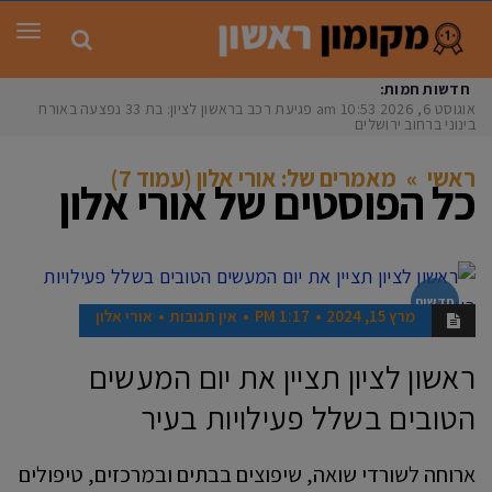
תפר
חדשות חמות:
אוגוסט 6, 2026
10:53 am
פגיעת רכב בראשון לציון: בת 33 נפצעה באורח
בינוני ברחוב ירושלים
ראשי
»
מאמרים של: אורי אלון (עמוד 7)
כל הפוסטים של
אורי אלון
חדשות
מרץ 15, 2024
1:17 PM
אין תגובות
אורי אלון
ראשון לציון תציין את יום המעשים
הטובים בשלל פעילויות בעיר
ארוחה לשורדי שואה, שיפוצים בבתים ובמרכזים, טיפולים