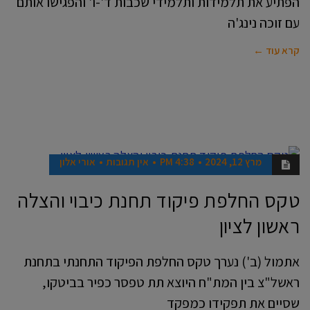
הפתיע את תלמידות ותלמידי שכבות ד'-ו' והפגישו אותם
עם זוכה נינג'ה
קרא עוד ←
מרץ 12, 2024
4:38 PM
אין תגובות
אורי אלון
חדשות
טקס החלפת פיקוד תחנת כיבוי והצלה
ראשון לציון
אתמול (ב') נערך טקס החלפת הפיקוד התחנתי בתחנת
ראשל"צ בין המת"ח היוצא תת טפסר כפיר בביטקו,
שסיים את תפקידו כמפקד