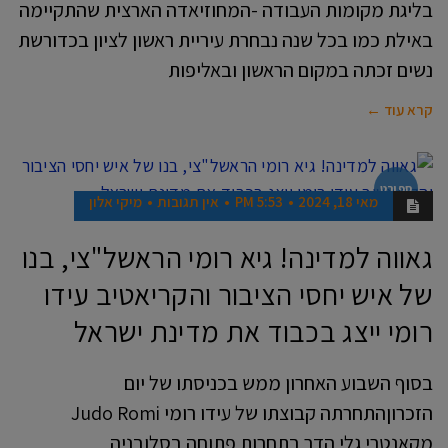
בליגת מקומות העבודה -המחוזיאדה הארצית שהתקיימה
באילת כמו בכל שנה נבחרת עיריית ראשון לציון בכדורשת
נשים זכתה במקום הראשון ובאליפות
קרא עוד ←
ספורט
מאי 18, 2024
5:53 PM
אין תגובות
מיקי אלון
גאווה למדינה! גיא רומי הראשל"צי, בנו
של איש יחסי הציבור והקריאטיב עידו
רומי ייצג בכבוד את מדינת ישראל
בסוף השבוע האחרון ממש בכניסתו של יום
הזכרוןהתחרתה קבוצתו של עידו רומי Judo Romi
מקאנטרי גלי הדר בתחרות פתוחה בסלובניה