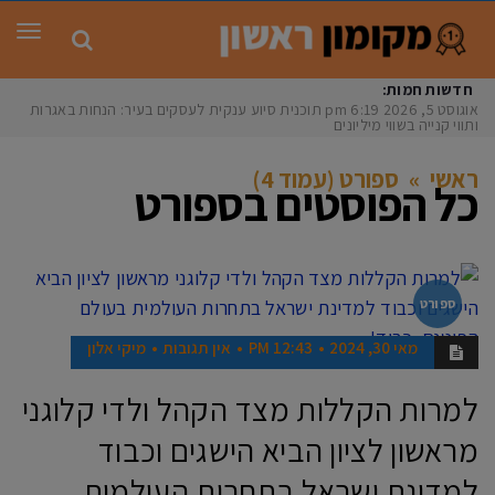
תפר
חדשות חמות:
אוגוסט 5, 2026
6:19 pm
תוכנית סיוע ענקית לעסקים בעיר: הנחות באגרות
ותווי קנייה בשווי מיליונים הצעת
ראשי
»
ספורט (עמוד 4)
כל הפוסטים ב
ספורט
ספורט
מאי 30, 2024
12:43 PM
אין תגובות
מיקי אלון
למרות הקללות מצד הקהל ולדי קלוגני
מראשון לציון הביא הישגים וכבוד
למדינת ישראל בתחרות העולמית