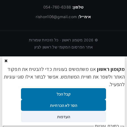
טלפון:
054-760-6388
אימייל:
rishon106@gmail.com
©
2026
מקומון ראשון · כל הזכויות שמורות
אתר הפרסום המקומי של ראשון לציון
×
מקומון ראשון
אנו משתמשים בעוגיות כדי להבטיח את תפקוד
האתר ולשפר את חוויית המשתמש. אפשר לבחור אילו סוגי עוגיות
להפעיל.
קבל הכל
הסר לא הכרחיות
העדפות
בחירת עוגיות