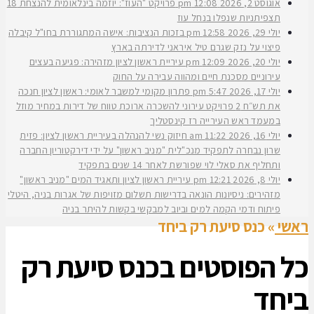
אוגוסט 2, 2026
12:08 pm
פרויקט "העוז": יוזמה בינלאומית להנצחת 18
תצפיתניות שנפלו בנחל עוז
יולי 29, 2026
12:58 pm
בזכות הנציבות: אישה המתגוררת בחו"ל קיבלה
פיצוי על נזק שגרם טיל איראני לדירתה בארץ
יולי 20, 2026
12:09 pm
עיריית ראשון לציון מזהירה: פגיעה בעצים
עירוניים מסכנת חיים ומהווה עבירה על החוק
יולי 17, 2026
5:47 pm
פתרון מקומי למשבר לאומי: ראשון לציון חנכה
את תש״ח 2 פרויקט עירוני להשכרה ארוכת טווח של דירות במחיר מוזל
במעמד ראש העירייה רז קינסטליך
יולי 16, 2026
11:22 am
חיזוק נשי להנהלה בעיריית ראשון לציון: פזית
שרון נבחרה לתפקיד מנכ"לית "מניב ראשון" על ידי דירקטוריון החברה
ותחליף את סאלי לוי שפורשת לאחר 14 שנים בתפקיד
יולי 8, 2026
12:21 pm
עיריית ראשון לציון ותאגיד המים "מניב ראשון"
מזהירים: ניסיונות הונאה בדרישות תשלום מזויפות של אגרות בניה, היטלי
פיתוח ודמי הקמה למים וביוב למבקשי בקשות להיתר בניה
ראשי
»
כנס סיעת רק ביחד
כל הפוסטים ב
כנס סיעת רק
ביחד