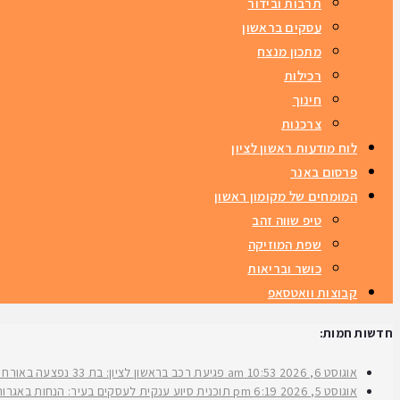
תרבות ובידור
עסקים בראשון
מתכון מנצח
רכילות
חינוך
צרכנות
לוח מודעות ראשון לציון
פרסום באנר
המומחים של מקומון ראשון
טיפ שווה זהב
שפת המוזיקה
כושר ובריאות
קבוצות וואטסאפ
חדשות חמות:
אוגוסט 6, 2026
10:53 am
פגיעת רכב בראשון לציון: בת 33 נפצעה באורח בינוני ברחוב ירושלים
אוגוסט 5, 2026
6:19 pm
תוכנית סיוע ענקית לעסקים בעיר: הנחות באגרות 