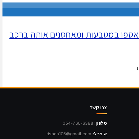
 במאבטחי הברינקס אוספים את השקית הכבדה עם 1500 ש"ח שאספו במטבעות ומאחסנים אותה ברכב
צרו קשר
טלפון:
054-760-6388
אימייל:
rishon106@gmail.com