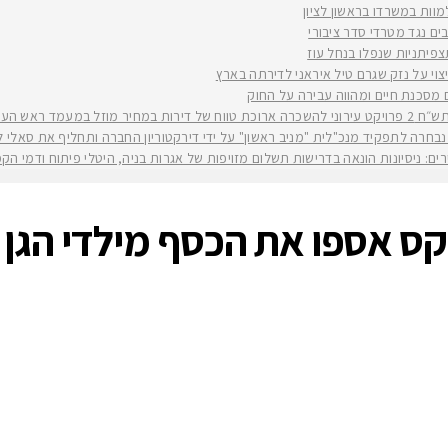
למוות במשרדו בראשון לציון
ים נגד מטרדי סדר ציבורי
וי על נזק שגרם טיל איראני לדירתה בארץ
ים מסכנת חיים ומהווה עבירה על החוק
יה רז קינסטליך
חרה לתפקיד מנכ"לית "מניב ראשון" על ידי דירקטוריון החברה ותחליף את סאלי לוי שפורשת ל
ירים: ניסיונות הונאה בדרישות תשלום מזויפות של אגרות בניה, היטלי פיתוח ודמי ה
ס אספו את הכסף מילדי הגן