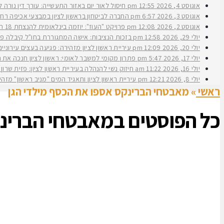
אוגוסט 4, 2026
12:55 pm
חיסול לאור יום באזור התעשייה: עורך דין נורה 
אוגוסט 3, 2026
6:57 pm
החברה לביטחון בראשון לציון במבצעי אכיפה רחב
אוגוסט 2, 2026
12:08 pm
פרויקט "העוז": יוזמה בינלאומית להנצחת 18 תצפיתניות שנפלו בנחל עוז
יולי 29, 2026
12:58 pm
בזכות הנציבות: אישה המתגוררת בחו"ל קיבלה פיצ
יולי 20, 2026
12:09 pm
עיריית ראשון לציון מזהירה: פגיעה בעצים עירוני
יולי 17, 2026
5:47 pm
פתרון מקומי למשבר לאומי: ראשון לציון חנכה את תש״ח 2 פרויקט עירוני להשכרה ארוכת טווח של דירות במחיר מוזל במעמד ראש העירי
יולי 16, 2026
11:22 am
חיזוק נשי להנהלה בעיריית ראשון לציון: פזית שרון נב
יולי 8, 2026
12:21 pm
עיריית ראשון לציון ותאגיד המים "מניב ראשון" מזה
ראשי
»
מאבטחי הברינקס אספו את הכסף מילדי הגן
כל הפוסטים ב
מאבטחי הברינק