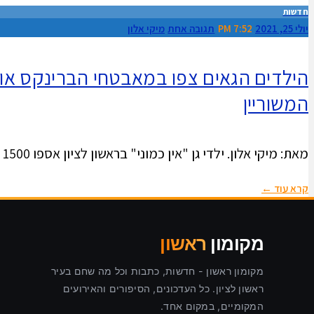
חדשות
יולי 25, 2021
7:52 PM
תגובה אחת
מיקי אלון
המשוריין
מאת: מיקי אלון. ילדי גן "אין כמוני" בראשון לציון אספו 1500 ₪ במטבעות של עשרות אגורות ותרמו אותם לעמותות הפועלות
קרא עוד ←
מקומון
ראשון
מקומון ראשון - חדשות, כתבות וכל מה שחם בעיר
ראשון לציון. כל העדכונים, הסיפורים והאירועים
המקומיים, במקום אחד.