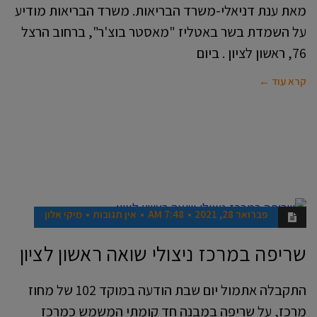
מאת ענת דניאלי-משרד הבריאות. משרד הבריאות מודיע
על השמדת בשר באטליז "מאסטר בוצ'ר", ברחוב הרצל
76, ראשון לציון . ביום
קרא עוד ←
פברואר 28, 2021
7:48 AM
אין תגובות
מיקי אלון
חדשות
שריפה במרכז ניצולי שואה ראשון לציון
התקבלה אתמול יום שבת הודעה במוקד 102 של מחוז
מרכז, על שריפה במבנה חד קומתי המשמש כמרכז