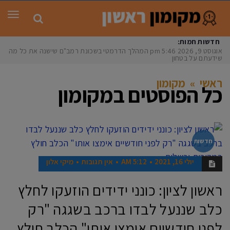
תפר
חדשות חמות:
אוגוסט 9, 2026
5:46 pm
המהלך הדרמטי בשכונת רמב"ם שישנה את כל מה
שידעתם על בטחון
ראשי
»
מקומון
כל הפוסטים ב
מקומון
חדשות
יולי 16, 2021
5:12 AM
אין תגובות
מיקי אלון
ראשון לציון: כונני ידידים הוזעקו לחלץ
כלב שננעל לבדו ברכב בשגגה "רק
לפני חודשיים אימצו אותו" הכלב חולץ