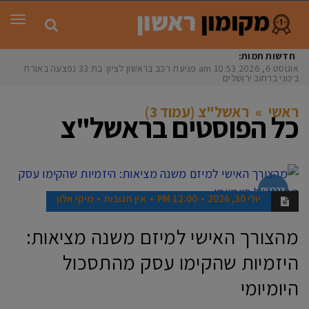
תפר
חדשות חמות:
אוגוסט 6, 2026
10:53 am
פגיעת רכב בראשון לציון: בת 33 נפצעה באורח
בינוני ברחוב ירושלים
ראשי
»
ראשל"צ (עמוד 3)
כל הפוסטים ב
ראשל"צ
צרכנות
יולי 30, 2026
12:00 PM
אין תגובות
מיקי אלון
מהצורך האישי למיזם משנה מציאות:
היזמיות שהקימו עסק מהתסכול
היומיומי