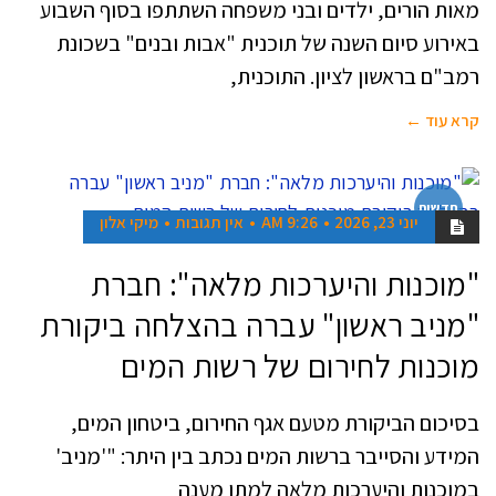
מאות הורים, ילדים ובני משפחה השתתפו בסוף השבוע
באירוע סיום השנה של תוכנית "אבות ובנים" בשכונת
רמב"ם בראשון לציון. התוכנית,
קרא עוד ←
חדשות
יוני 23, 2026
9:26 AM
אין תגובות
מיקי אלון
"מוכנות והיערכות מלאה": חברת
"מניב ראשון" עברה בהצלחה ביקורת
מוכנות לחירום של רשות המים
בסיכום הביקורת מטעם אגף החירום, ביטחון המים,
המידע והסייבר ברשות המים נכתב בין היתר: "'מניב'
במוכנות והיערכות מלאה למתן מענה