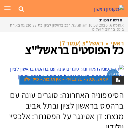
תפר
חדשות חמות:
אוגוסט 6, 2026
10:53 am
פגיעת רכב בראשון לציון: בת 33 נפצעה באורח
בינוני ברחוב ירושלים
ראשי
»
ראשל"צ (עמוד 7)
כל הפוסטים ב
ראשל"צ
תרבות ו
בידור
יוני 24, 2026
12:21 PM
אין תגובות
מיקי אלון
הסימפוניה האחרונה: סוגרים עונה עם
ברהמס בראשון לציון ובתל אביב
מנצח: דן אטינגר על הפסנתר: אלכסיי
וולודין