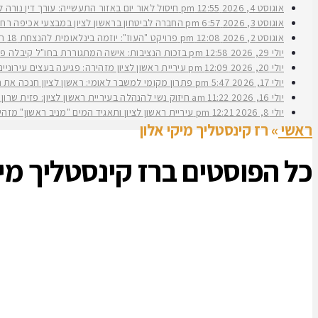
אוגוסט 4, 2026
12:55 pm
חיסול לאור יום באזור התעשייה: עורך דין נורה 
אוגוסט 3, 2026
6:57 pm
החברה לביטחון בראשון לציון במבצעי אכיפה רחב
אוגוסט 2, 2026
12:08 pm
פרויקט "העוז": יוזמה בינלאומית להנצחת 18 תצפיתניות שנפלו בנחל עוז
יולי 29, 2026
12:58 pm
בזכות הנציבות: אישה המתגוררת בחו"ל קיבלה פיצ
יולי 20, 2026
12:09 pm
עיריית ראשון לציון מזהירה: פגיעה בעצים עירוני
יולי 17, 2026
5:47 pm
פתרון מקומי למשבר לאומי: ראשון לציון חנכה את תש״ח 2 פרויקט עירוני להשכרה ארוכת טווח של דירות במחיר מוזל במעמד ראש העירי
יולי 16, 2026
11:22 am
חיזוק נשי להנהלה בעיריית ראשון לציון: פזית שרון נב
יולי 8, 2026
12:21 pm
עיריית ראשון לציון ותאגיד המים "מניב ראשון" מזה
ראשי
»
רז קינסטליך מיקי אלון
כל הפוסטים ב
רז קינסטליך מיק