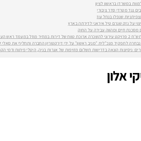
למוות במשרדו בראשון לציון
ים נגד מטרדי סדר ציבורי
וי על נזק שגרם טיל איראני לדירתה בארץ
ים מסכנת חיים ומהווה עבירה על החוק
יה רז קינסטליך
חרה לתפקיד מנכ"לית "מניב ראשון" על ידי דירקטוריון החברה ותחליף את סאלי לוי שפורשת ל
ירים: ניסיונות הונאה בדרישות תשלום מזויפות של אגרות בניה, היטלי פיתוח ודמי ה
י אלון