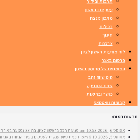
תרבות ובידור
עסקים בראשון
מתכון מנצח
רכילות
חינוך
צרכנות
לוח מודעות ראשון לציון
פרסום באנר
המומחים של מקומון ראשון
טיפ שווה זהב
שפת המוזיקה
כושר ובריאות
קבוצות וואטסאפ
חדשות חמות:
אוגוסט 6, 2026
10:53 am
פגיעת רכב בראשון לציון: בת 33 נפצעה באורח בינוני ברחוב ירושלים
אוגוסט 5, 2026
6:19 pm
תוכנית סיוע ענקית לעסקים בעיר: הנחות באגרות 