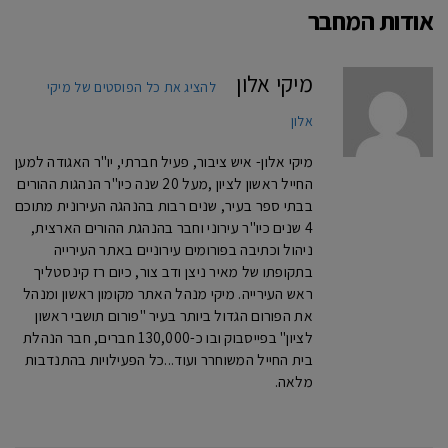
אודות המחבר
מיקי אלון
להציג את כל הפוסטים של מיקי
אלון
מיקי אלון- איש ציבור, פעיל חברתי, יו"ר האגודה למען
החייל ראשון לציון ,מעל 20 שנה כיו"ר הנהגות ההורים
בבתי ספר בעיר, שנים רבות בהנהגה העירונית מתוכם
4 שנים כיו"ר עירוני וחבר בהנהגת ההורים הארצית,
ניהול וכתיבה בפורומים עירוניים באתר העירייה
בתקופתו של מאיר ניצן ודב צור, כיום רז קינסטליך
ראש העירייה. מיקי מנהל האתר מקומון ראשון ומנהל
את הפורום הגדול ביותר בעיר "פורום תושבי ראשון
לציון" בפייסבוק ובו כ-130,000 חברים, חבר הנהלת
בית החייל המשוחרר ועוד...כל הפעילויות בהתנדבות
מלאה.