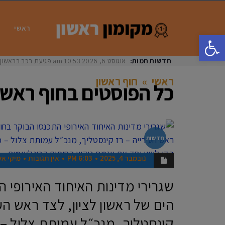
ראשי
פתח סרגל נגישות
חדשות חמות:
אוגוסט 6, 2026
10:53 am
פגיעת רכב בראשון לציון: בת 33 נפצעה באורח
ראשי
»
חוף ראשון
כל הפוסטים ב
חוף ראשו
חדשות
נובמבר 4, 2025
6:03 PM
אין תגובות
מיקי אל
שגרירי מדינות האיחוד האירופי 
הים של ראשון לציון, לצד ראש העי
קינסטליך, מנכ״ל עמותת צלול – 