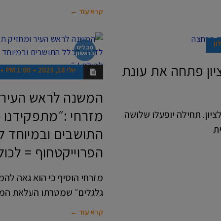
קרא עוד ←
ון
מבלים
בראשון
יון פתחה את עונת
יולי 18, 2023
1:00 PM
המשנה לראש העיר ו
מזרחי :״מתפקידנו כ
ראשון לציון. תחילה יופעלו שלושה
התושבים ובמיוחד ל
הפרוייקטחוף = לכולם
גלגלים״ שמטרתו העלאת המוד
קרא עוד ←