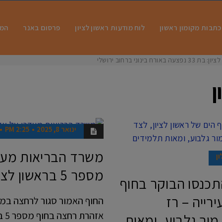
כתבות מקומון ראשון
לוח מודעות ראשון לציון
פרסום באנר
המו
 בינוני ברחוב ירושלים
ן
ינואר 8, 2025
2:25 PM
חדשות
משרד הבריאות מעד
ון
מספר 5 בראשון לציון
התכנסו הבוקר בחוף
רייה – רז
החוף האמור סגור לרחצה במה
אזהרת רחצה בחוף מספר 5 בראשון לציון, זאת בעקבות
מור גלבוע, ומאות