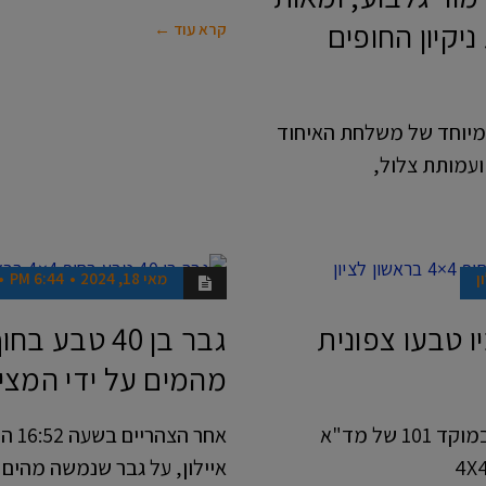
ניקיון החופים
קרא עוד ←
המיוחד של משלחת האיחוד
 ועמותת צלול,
ן
מאי 18, 2024
6:44 PM
חדשות
ים בים: ילד בן 10 ואביו טבעו צפונית
מהמים על ידי המצי
מעט אחרי השעה 15:00 בצהריים התקבל דיווח במוקד 101 של מד"א
איילון, על גבר שנמשה מהים 