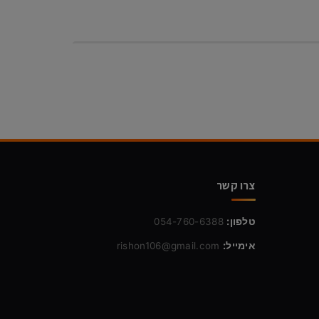
צרו קשר
טלפון:
054-760-6388
אימייל:
rishon106@gmail.com