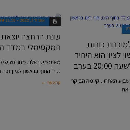
אפריל 7, 2022
11:59 AM
מבלים
בראשון
ון
עונת הרחצה יוצאת לד
למוכנות כוחות
המקסימלי במדד הני
 לציון הוא היחיד
מאת: מיקי אלון. מחר (שישי)
2 בערב
נקי" החוף בראשון לציון זכה
שבוע האחרון, קיימה הבוקר
קרא עוד ←
 את