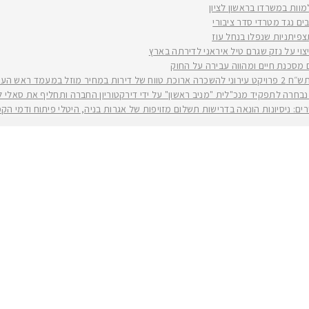
למוות במשרדו בראשון לציון
ים נגד מטרדי סדר ציבורי
וי על נזק שגרם טיל איראני לדירתה בארץ
ים מסכנת חיים ומהווה עבירה על החוק
יה רז קינסטליך
חרה לתפקיד מנכ"לית "מניב ראשון" על ידי דירקטוריון החברה ותחליף את סאלי לוי שפורשת ל
ירים: ניסיונות הונאה בדרישות תשלום מזויפות של אגרות בניה, היטלי פיתוח ודמי ה