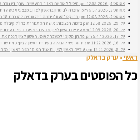
אוגוסט 4, 2026
12:55 pm
חיסול לאור יום באזור התעשייה: עורך דין נורה 
אוגוסט 3, 2026
6:57 pm
החברה לביטחון בראשון לציון במבצעי אכיפה רחב
אוגוסט 2, 2026
12:08 pm
פרויקט "העוז": יוזמה בינלאומית להנצחת 18 תצפיתניות שנפלו בנחל עוז
יולי 29, 2026
12:58 pm
בזכות הנציבות: אישה המתגוררת בחו"ל קיבלה פיצ
יולי 20, 2026
12:09 pm
עיריית ראשון לציון מזהירה: פגיעה בעצים עירוני
יולי 17, 2026
5:47 pm
פתרון מקומי למשבר לאומי: ראשון לציון חנכה את תש״ח 2 פרויקט עירוני להשכרה ארוכת טווח של דירות במחיר מוזל במעמד ראש העירי
יולי 16, 2026
11:22 am
חיזוק נשי להנהלה בעיריית ראשון לציון: פזית שרון נב
יולי 8, 2026
12:21 pm
עיריית ראשון לציון ותאגיד המים "מניב ראשון" מזה
ראשי
»
ערק בדאלק
כל הפוסטים ב
ערק בדאלק