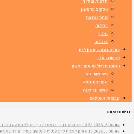
תרבות ובידור
עסקים בראשון
מתכון מנצח
רכילות
חינוך
צרכנות
לוח מודעות ראשון לציון
פרסום באנר
המומחים של מקומון ראשון
טיפ שווה זהב
שפת המוזיקה
כושר ובריאות
קבוצות וואטסאפ
חדשות חמות:
אוגוסט 6, 2026
10:53 am
פגיעת רכב בראשון לציון: בת 33 נפצעה באורח בינוני ברחוב ירושלים
אוגוסט 5, 2026
6:19 pm
תוכנית סיוע ענקית לעסקים בעיר: הנחות באגרות 