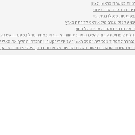
למוות במשרדו בראשון לציון
ים נגד מטרדי סדר ציבורי
וי על נזק שגרם טיל איראני לדירתה בארץ
ים מסכנת חיים ומהווה עבירה על החוק
יה רז קינסטליך
חרה לתפקיד מנכ"לית "מניב ראשון" על ידי דירקטוריון החברה ותחליף את סאלי לוי שפורשת ל
ירים: ניסיונות הונאה בדרישות תשלום מזויפות של אגרות בניה, היטלי פיתוח ודמי ה