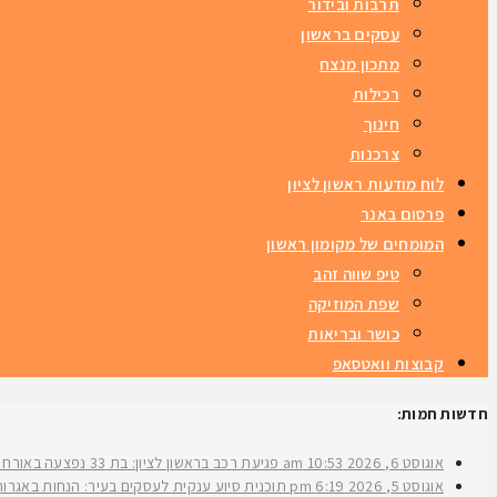
תרבות ובידור
עסקים בראשון
מתכון מנצח
רכילות
חינוך
צרכנות
לוח מודעות ראשון לציון
פרסום באנר
המומחים של מקומון ראשון
טיפ שווה זהב
שפת המוזיקה
כושר ובריאות
קבוצות וואטסאפ
חדשות חמות:
אוגוסט 6, 2026
10:53 am
פגיעת רכב בראשון לציון: בת 33 נפצעה באורח בינוני ברחוב ירושלים
אוגוסט 5, 2026
6:19 pm
תוכנית סיוע ענקית לעסקים בעיר: הנחות באגרות 