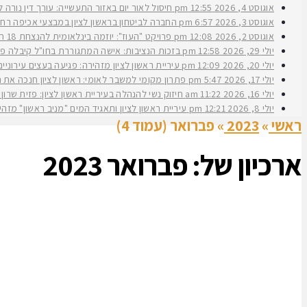
אוגוסט 4, 2026
12:55 pm
חיסול לאור יום באזור התעשייה: עורך דין נורה 
אוגוסט 3, 2026
6:57 pm
החברה לביטחון בראשון לציון במבצעי אכיפה רחב
אוגוסט 2, 2026
12:08 pm
פרויקט "העוז": יוזמה בינלאומית להנצחת 18 תצפיתניות שנפלו בנחל עוז
יולי 29, 2026
12:58 pm
בזכות הנציבות: אישה המתגוררת בחו"ל קיבלה פיצ
יולי 20, 2026
12:09 pm
עיריית ראשון לציון מזהירה: פגיעה בעצים עירוני
יולי 17, 2026
5:47 pm
פתרון מקומי למשבר לאומי: ראשון לציון חנכה את תש״ח 2 פרויקט עירוני להשכרה ארוכת טווח של דירות במחיר מוזל במעמד ראש העירי
יולי 16, 2026
11:22 am
חיזוק נשי להנהלה בעיריית ראשון לציון: פזית שרון נב
יולי 8, 2026
12:21 pm
עיריית ראשון לציון ותאגיד המים "מניב ראשון" מזה
ראשי
»
2023
»
פברואר (עמוד 4)
ארכיון של:
פברואר 2023