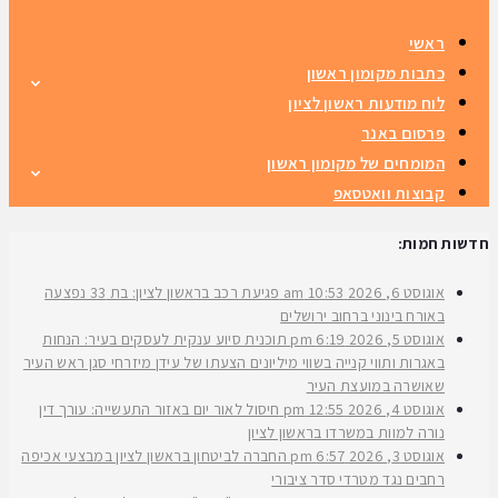
ראשי
כתבות מקומון ראשון
לוח מודעות ראשון לציון
פרסום באנר
המומחים של מקומון ראשון
קבוצות וואטסאפ
חדשות חמות:
אוגוסט 6, 2026
10:53 am
פגיעת רכב בראשון לציון: בת 33 נפצעה
באורח בינוני ברחוב ירושלים
אוגוסט 5, 2026
6:19 pm
תוכנית סיוע ענקית לעסקים בעיר: הנחות
באגרות ותווי קנייה בשווי מיליונים הצעתו של עידן מיזרחי סגן ראש העיר
שאושרה במועצת העיר
אוגוסט 4, 2026
12:55 pm
חיסול לאור יום באזור התעשייה: עורך דין
נורה למוות במשרדו בראשון לציון
אוגוסט 3, 2026
6:57 pm
החברה לביטחון בראשון לציון במבצעי אכיפה
רחבים נגד מטרדי סדר ציבורי