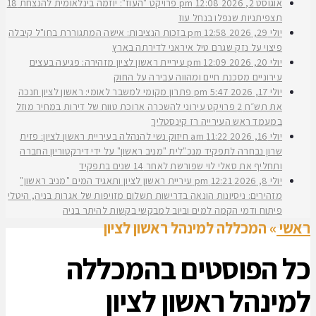
אוגוסט 2, 2026
12:08 pm
פרויקט "העוז": יוזמה בינלאומית להנצחת 18
תצפיתניות שנפלו בנחל עוז
יולי 29, 2026
12:58 pm
בזכות הנציבות: אישה המתגוררת בחו"ל קיבלה
פיצוי על נזק שגרם טיל איראני לדירתה בארץ
יולי 20, 2026
12:09 pm
עיריית ראשון לציון מזהירה: פגיעה בעצים
עירוניים מסכנת חיים ומהווה עבירה על החוק
יולי 17, 2026
5:47 pm
פתרון מקומי למשבר לאומי: ראשון לציון חנכה
את תש״ח 2 פרויקט עירוני להשכרה ארוכת טווח של דירות במחיר מוזל
במעמד ראש העירייה רז קינסטליך
יולי 16, 2026
11:22 am
חיזוק נשי להנהלה בעיריית ראשון לציון: פזית
שרון נבחרה לתפקיד מנכ"לית "מניב ראשון" על ידי דירקטוריון החברה
ותחליף את סאלי לוי שפורשת לאחר 14 שנים בתפקיד
יולי 8, 2026
12:21 pm
עיריית ראשון לציון ותאגיד המים "מניב ראשון"
מזהירים: ניסיונות הונאה בדרישות תשלום מזויפות של אגרות בניה, היטלי
פיתוח ודמי הקמה למים וביוב למבקשי בקשות להיתר בניה
ראשי
»
המכללה למינהל ראשון לציון
כל הפוסטים ב
המכללה
למינהל ראשון לציון