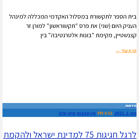
בית הספר לתקשורת במסלול האקדמי המכללה למינהל
העניק היום (שני) את פרס "תקשוראשון" למורן זר
קצנשטיין, מקימת "בונות אלטרנטיבה" בין
קרא עוד ←
חדשות
מאי 1, 2023
4:01 PM
אין תגובות
מיקי אלון
לרגל חגיגות 75 למדינת ישראל ולהקמת